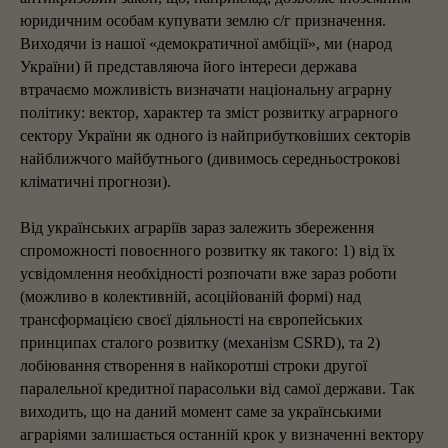
юридичним особам купувати землю с/г призначення.
Виходячи із нашої «демократичної амбіції», ми (народ
України) й представляюча його інтереси держава
втрачаємо можливість визначати національну аграрну
політику: вектор, характер та зміст розвитку аграрного
сектору України як одного із найприбутковіших секторів
найближчого майбутнього (дивимось середньострокові
кліматичні прогнози).
Від українських аграріїв зараз залежить збереження
спроможності повоєнного розвитку як такого: 1) від їх
усвідомлення необхідності розпочати вже зараз роботи
(можливо в колективній, асоційованій формі) над
трансформацією своєї діяльності на європейських
принципах сталого розвитку (механізм CSRD), та 2)
лобіювання створення в найкоротші строки другої
паралельної кредитної парасольки від самої держави. Так
виходить, що на даний момент саме за українськими
аграріями залишається останній крок у визначенні вектору