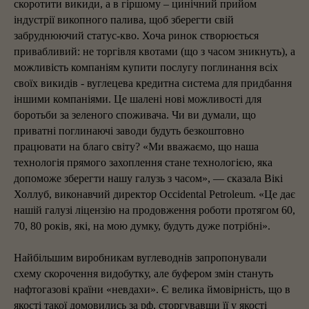
скоротити викиди, а в гіршому – цинічний прийом
індустрії викопного палива, щоб зберегти свій
забруднюючий статус-кво. Хоча ринок створюється
привабливий: не торгівля квотами (що з часом зникнуть), а
можливість компаніям купити послугу поглинання всіх
своїх викидів - вуглецева кредитна система для придбання
іншими компаніями. Це шалені нові можливості для
боротьби за зеленого споживача. Чи ви думали, що
приватні поглинаючі заводи будуть безкоштовно
працювати на благо світу? «Ми вважаємо, що наша
технологія прямого захоплення стане технологією, яка
допоможе зберегти нашу галузь з часом», — сказала Вікі
Холлуб, виконавчий директор Occidental Petroleum. «Це дає
нашій галузі ліцензію на продовження роботи протягом 60,
70, 80 років, які, на мою думку, будуть дуже потрібні».
Найбільшим виробникам вуглеводнів запропонували
схему скорочення видобутку, але буфером змін стануть
нафтогазові країни «невдахи». Є велика ймовірність, що в
якості такої домовились за рф, сторгувавши її у якості