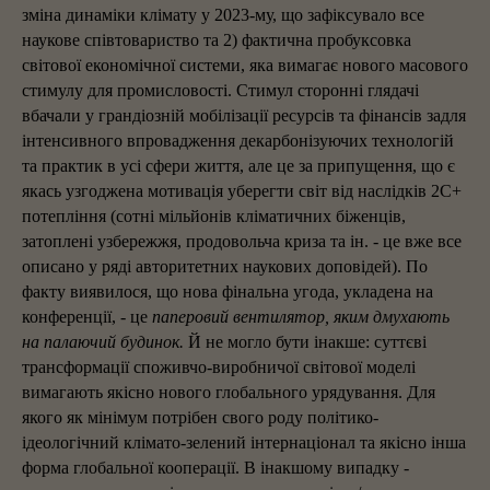
зміна динаміки клімату у 2023-му, що зафіксувало все
наукове співтовариство та 2) фактична пробуксовка
світової економічної системи, яка вимагає нового масового
стимулу для промисловості. Стимул сторонні глядачі
вбачали у грандіозній мобілізації ресурсів та фінансів задля
інтенсивного впровадження декарбонізуючих технологій
та практик в усі сфери життя, але це за припущення, що є
якась узгоджена мотивація уберегти світ від наслідків 2С+
потепління (сотні мільйонів кліматичних біженців,
затоплені узбережжя, продовольча криза та ін. - це вже все
описано у ряді авторитетних наукових доповідей). По
факту виявилося, що нова фінальна угода, укладена на
конференції, - це
паперовий вентилятор
, яким дмухають
на палаючий будинок
.
Й не могло бути інакше: суттєві
трансформації споживчо-виробничої світової моделі
вимагають якісно нового глобального урядування. Для
якого як мінімум потрібен свого роду політико-
ідеологічний клімато-зелений інтернаціонал та якісно інша
форма глобальної кооперації. В інакшому випадку -