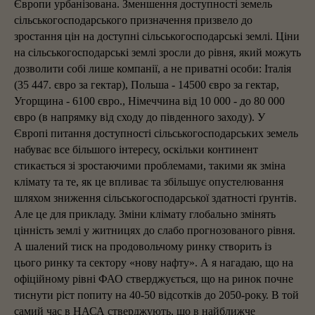
Європи урбанізована. Зменшення доступності земель
сільськогосподарського призначення призвело до
зростання цін на доступні сільськогосподарські землі. Ціни
на сільськогосподарські землі зросли до рівня, який можуть
дозволити собі лише компанії, а не приватні особи: Італія
(35 447. євро за гектар), Польша - 14500 євро за гектар,
Угорщина - 6100 євро., Німеччина від 10 000 - до 80 000
євро (в напрямку від сходу до південного заходу). У
Європі питання доступності сільськогосподарських земель
набуває все більшого інтересу, оскільки континент
стикається зі зростаючими проблемами, такими як зміна
клімату та те, як це впливає та збільшує опустелювання
шляхом зниження сільськогосподарської здатності ґрунтів.
Але це для прикладу. Зміни клімату глобально змінять
цінність землі у житницях до слабо прогнозованого рівня.
А шалений тиск на продовольчому ринку створить із
цього ринку та сектору «нову нафту». А я нагадаю, що на
офіційному рівні ФАО стверджується, що на ринок почне
тиснути ріст попиту на 40-50 відсотків до 2050-року. В той
самий час в НАСА стверджують, що в найближче