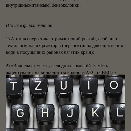
внутрішньокитайської бензоколонки.
Що це в фіналі означає
?
1) Атомна енергетика отримає новий розквіт, особливо
технологія малих реакторів (перспективна для опріснення
води в посушливих районах багатих країн);
2) «Воднева схема» вуглеводних компаній. Замість
акцентування на виробництві водню із АЕС та ВЕС як
механізму зберігання-батарейки (вночі та на піках) та
зручної транспортної форми енергії - передбачається
проміжна схема створення водню із метану та подальше
спалювання його як більш чистого аналогу (Британія
захопилася саме такою ідеєю). Зручність для двох сторін:
американо-близькосхідні газовики отримають продукт із
більшою доданою вартістю, Західні (+Японія) виробники
обладнення нарешті отримують хоч якийсь глобальний