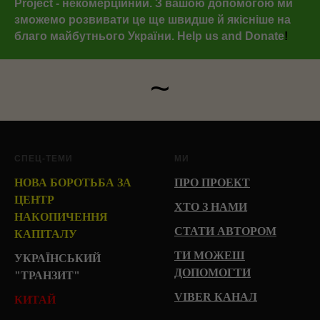
Project - некомерційний. З вашою допомогою ми
зможемо розвивати це ще швидше й якісніше на
благо майбутнього України.
Help us and Donate
!
~
СПЕЦ-ТЕМИ
МИ
НОВА БОРОТЬБА ЗА
ПРО ПРОЕКТ
ЦЕНТР
ХТО З НАМИ
НАКОПИЧЕННЯ
СТАТИ АВТОРОМ
КАПІТАЛУ
ТИ МОЖЕШ
УКРАЇНСЬКИЙ
ДОПОМОГТИ
"ТРАНЗИТ"
VIBER КАНАЛ
КИТАЙ