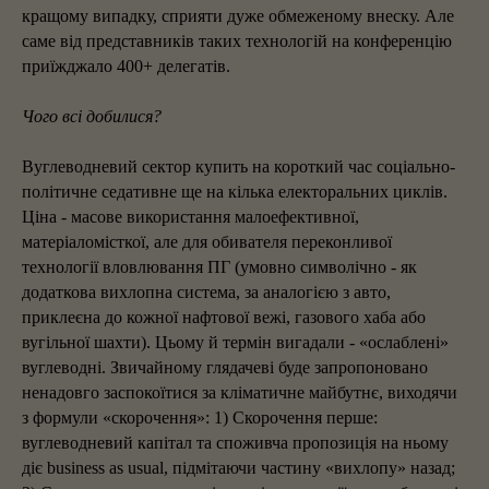
кращому випадку, сприяти дуже обмеженому внеску. Але
саме від представників таких технологій на конференцію
приїжджало 400+ делегатів.
Чого всі добилися?
Вуглеводневий сектор купить на короткий час соціально-
політичне седативне ще на кілька електоральних циклів.
Ціна - масове використання малоефективної,
матеріаломісткої, але для обивателя переконливої
технології вловлювання ПГ (умовно символічно - як
додаткова вихлопна система, за аналогією з авто,
приклеєна до кожної нафтової вежі, газового хаба або
вугільної шахти). Цьому й термін вигадали - «ослаблені»
вуглеводні. Звичайному глядачеві буде запропоновано
ненадовго заспокоїтися за кліматичне майбутнє, виходячи
з формули «скорочення»: 1) Скорочення перше:
вуглеводневий капітал та споживча пропозиція на ньому
діє business as usual, підмітаючи частину «вихлопу» назад;