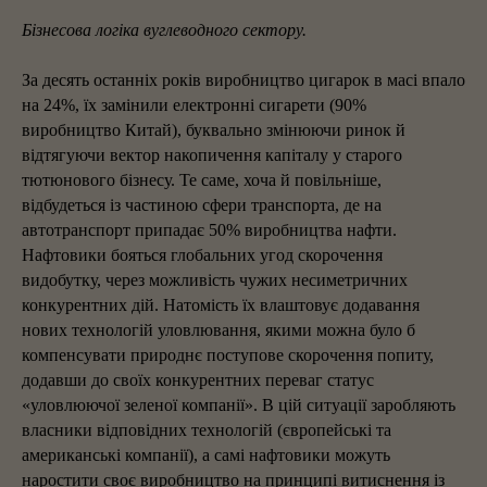
Бізнесова логіка вуглеводного сектору.
За десять останніх років виробництво цигарок в масі впало
на 24%, їх замінили електронні сигарети (90%
виробництво Китай), буквально змінюючи ринок й
відтягуючи вектор накопичення капіталу у старого
тютюнового бізнесу. Те саме, хоча й повільніше,
відбудеться із частиною сфери транспорта, де на
автотранспорт припадає 50% виробництва нафти.
Нафтовики бояться глобальних угод скорочення
видобутку, через можливість чужих несиметричних
конкурентних дій. Натомість їх влаштовує додавання
нових технологій уловлювання, якими можна було б
компенсувати природнє поступове скорочення попиту,
додавши до своїх конкурентних переваг статус
«уловлюючої зеленої компанії». В цій ситуації заробляють
власники відповідних технологій (європейські та
американські компанії), а самі нафтовики можуть
наростити своє виробництво на принципі витиснення із