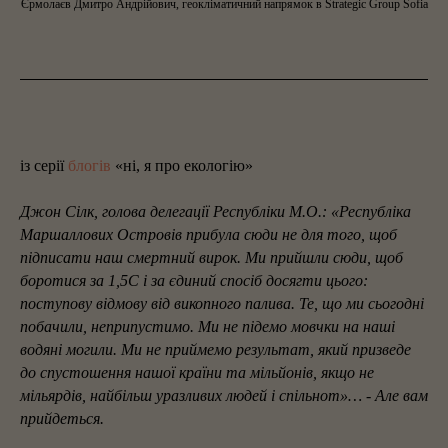
Єрмолаєв Дмитро Андрійович, геокліматичний напрямок в Strategic Group Sofia
із серії
блогів
«ні, я про екологію»
Джон Сілк, голова делегації Республіки М.О.:
«Республіка
Маршаллових Островів прибула сюди не для того, щоб
підписати наш смертний вирок. Ми прийшли сюди, щоб
боротися за 1,5C і за єдиний спосіб досягти цього:
поступову відмову від викопного палива. Те, що ми сьогодні
побачили, неприпустимо. Ми не підемо мовчки на наші
водяні могили. Ми не приймемо результат, який призведе
до спустошення нашої країни та мільйонів, якщо не
мільярдів, найбільш уразливих людей і спільнот»… -
Але вам
прийдеться.