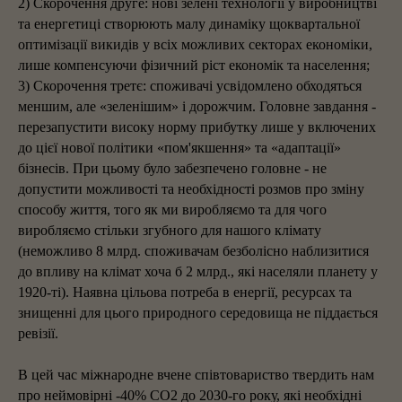
2) Скорочення друге: нові зелені технології у виробництві
та енергетиці створюють малу динаміку щоквартальної
оптимізації викидів у всіх можливих секторах економіки,
лише компенсуючи фізичний ріст економік та населення;
3) Скорочення третє: споживачі усвідомлено обходяться
меншим, але «зеленішим» і дорожчим. Головне завдання -
перезапустити високу норму прибутку лише у включених
до цієї нової політики «пом'якшення» та «адаптації»
бізнесів. При цьому було забезпечено головне - не
допустити можливості та необхідності розмов про зміну
способу життя, того як ми виробляємо та для чого
виробляємо стільки згубного для нашого клімату
(неможливо 8 млрд. споживачам безболісно наблизитися
до впливу на клімат хоча б 2 млрд., які населяли планету у
1920-ті). Наявна цільова потреба в енергії, ресурсах та
знищенні для цього природного середовища не піддається
ревізії.
В цей час міжнародне вчене співтовариство твердить нам
про неймовірні -40% CO2 до 2030-го року, які необхідні