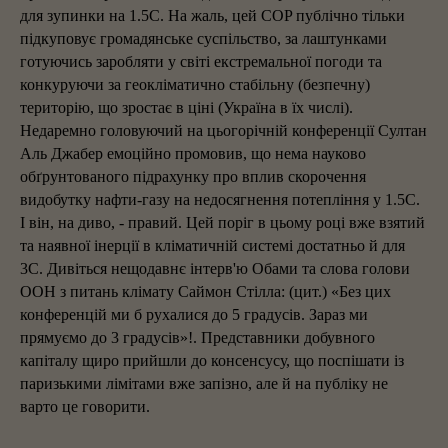
для зупинки на 1.5С. На жаль, цей COP публічно тільки
підкуповує громадянське суспільство, за лаштунками
готуючись заробляти у світі екстремальної погоди та
конкуруючи за геокліматично стабільну (безпечну)
територію, що зростає в ціні (Україна в їх числі).
Недаремно головуючий на цьогорічній конференції Султан
Аль Джабер емоційно промовив, що нема науково
обґрунтованого підрахунку про вплив скорочення
видобутку нафти-газу на недосягнення потепління у 1.5С.
І він, на диво, - правий. Цей поріг в цьому році вже взятий
та наявної інерції в кліматичній системі достатньо й для
3С. Дивіться нещодавнє інтерв'ю Обами та слова голови
ООН з питань клімату Саймон Стілла: (цит.) «Без цих
конференцій ми б рухалися до 5 градусів. Зараз ми
прямуємо до 3 градусів»!. Представники добувного
капіталу щиро прийшли до консенсусу, що поспішати із
паризькими лімітами вже запізно, але й на публіку не
варто це говорити.