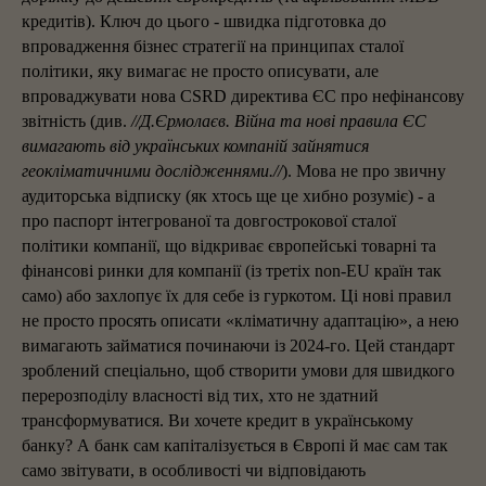
кредитів). Ключ до цього - швидка підготовка до
впровадження бізнес стратегії на принципах сталої
політики, яку вимагає не просто описувати, але
впроваджувати нова CSRD директива ЄС про нефінансову
звітність (див.
//Д.Єрмолаєв. Війна та нові правила ЄС
вимагають від українських компаній зайнятися
геокліматичними дослідженнями.//
). Мова не про звичну
аудиторська відписку (як хтось ще це хибно розуміє) - а
про паспорт інтегрованої та довгострокової сталої
політики компанії, що відкриває європейські товарні та
фінансові ринки для компанії (із третіх non-EU країн так
само) або захлопує їх для себе із гуркотом. Ці нові правил
не просто просять описати «кліматичну адаптацію», а нею
вимагають займатися починаючи із 2024-го. Цей стандарт
зроблений спеціально, щоб створити умови для швидкого
перерозподілу власності від тих, хто не здатний
трансформуватися. Ви хочете кредит в українському
банку? А банк сам капіталізується в Європі й має сам так
само звітувати, в особливості чи відповідають