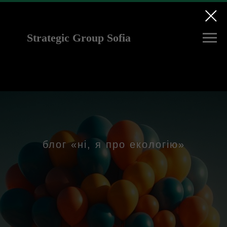
Strategic Group Sofia
future strategies for
Ukraine
блог «ні, я про екологію»