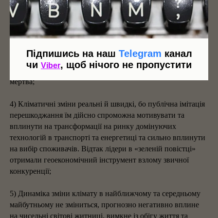
водневих ринок. Із мінусів - таке опалення чи промислове
спалювання коштуватиме дорожче й означатиме нуль для
зменшення впливу на клімат;
3) Більшість готова до непублічної конкуренції в кліматі
Підпишись на наш
Telegram
канал
2С+ потепління (+-2035-й рік). Мета Паризької угоди –
чи
, щоб нічого не пропустити
Viber
утримати глобальне потепління значно нижче 2°C – вже
мертва;
4) Кліматичні зміни реальні й швидкі, бо публічна імітація
перешкоджання їм дійсно спроможна мотивувати та
вплинути на трансформації на ринку домінуючих
технологій в транспорті та енергетиці та сильно вплинути
на вибір споживачів. Відтак лідери в «зеленій повістці»
отримали геоекономічний інструмент взлому звичної
конкуренції;
5) Динаміка зміни клімату в найближчому та середньому
майбутньому не зміниться, прогнозно негативно вплине
на чисельні світові житниці, вимкне із обігу життя та