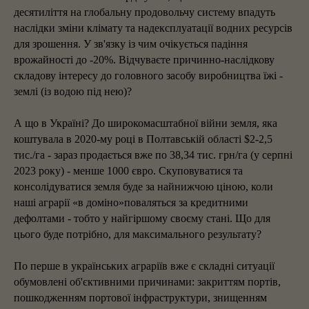
десятиліття на глобальну продовольчу систему впадуть
наслідки зміни клімату та надексплуатації водних ресурсів
для зрошення. У зв'язку із чим очікується падіння
врожайності до -20%. Відчуваєте причинно-наслідкову
складову інтересу до головного засобу виробництва їжі -
землі (із водою під нею)?
А що в Україні? До широкомасштабної війни земля, яка
коштувала в 2020-му році в Полтавській області $2-2,5
тис./га - зараз продається вже по 38,34 тис. грн/га (у серпні
2023 року) - менше 1000 євро. Скуповуватися та
консолідуватися земля буде за найнижчою ціною, коли
наші аграрії «в доміно»поваляться за кредитними
дефолтами - тобто у найгіршому своєму стані. Що для
цього буде потрібно, для максимального результату?
По перше в українських аграріїв вже є складні ситуації
обумовлені об'єктивними причинами: закриттям портів,
пошкодженням портової інфраструктури, знищенням