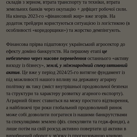
складів з зерном, втрата транспорту та техніки, втрата
земельних банків через окупацію + дефіцит робочої сили.
На кінець 2023-го «фінансовий жир» вже згорів. На
додаток трейдери користуються ситуацією із логістикою (в
особливості «коридорщики») та жорстко демпінгують.
Фінансова прірва підштовхує український агросектор до
ефекту доміно банкрутств. На першому етапі
це
небезпечно через
масове
переведення
останнього «активу
виходу із бізнесу»,
землі, у міжнародний спекулятивний
актив
. Це вже у період 2024/25-го витягне фундамент із
під можливості нашого впливу на державну аграрну
політику як таку (зміст внутрішньої продовольчої безпеки
та структури та характеру розвитку агарного експорту).
Аграрний бізнес ставиться на межу простого відтворення,
а найближчі три роки глобальний продовольчий ринок
може собі дозволити погратися із нашими банкрутствами
та спекуляціями землею (фіз. спекулянти та гедж-фонди), а
лише потім на свій розсуд активно повертати ці активи в
виробничий оборот у зв'язку із прогнозованою кривою