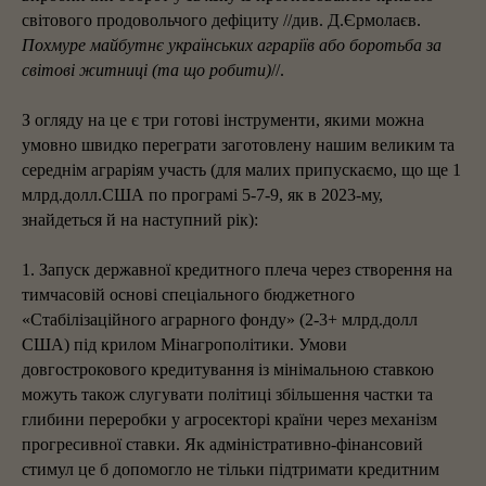
світового продовольчого дефіциту //див. Д.Єрмолаєв.
Похмуре майбутнє українських аграріїв або боротьба за
світові житниці (та що робити)
//.
З огляду на це є три готові інструменти, якими можна
умовно швидко переграти заготовлену нашим великим та
середнім аграріям участь (для малих припускаємо, що ще 1
млрд.долл.США по програмі 5-7-9, як в 2023-му,
знайдеться й на наступний рік):
1. Запуск державної кредитного плеча через створення на
тимчасовій основі спеціального бюджетного
«Стабілізаційного аграрного фонду» (2-3+ млрд.долл
США) під крилом Мінагрополітики. Умови
довгострокового кредитування із мінімальною ставкою
можуть також слугувати політиці збільшення частки та
глибини переробки у агросекторі країни через механізм
прогресивної ставки. Як адміністративно-фінансовий
стимул це б допомогло не тільки підтримати кредитним