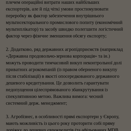
плечем операційні витрати наших найбільших
експортерів, але й під чіткі умови простимулювати
переробку як фактор забезпечення внутрішнього
мультисекторального промислового попиту (економічний
мультиплікатор) та засобу швидко полегшити логістичний
фактор через фізичне зменшення обсягу експорту;
2. Додатково, ряд державних агропідприємств (наприклад
«Державна продовольчо-зернова корпорація» та ін.)
можуть проводити тимчасовий викуп неконтрольної долі
приватних агрокомпаній (із правом оберненого викупу
після стабілізації) в якості опосередкованого державного
дешевого кредитування. Це дозволить гарантувати
недопущення цілеспрямованого збанкрутування із
спекулятивною метою. Важлива вимога: чесний
системний держ. менеджмент;
3. Агробізнес, в особливості прямі експортери у Європу,
мають можливість із цього року проторити собі пряму
доріжку до дешевих єврокредитів (та афільованих MDB