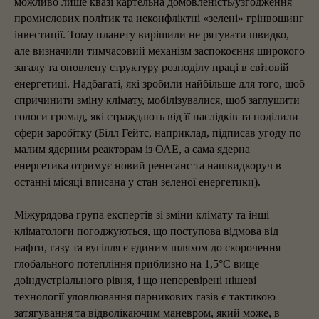
можливо лише квазі картельна домовленість/узгодження
промислових політик та неконфліктні «зелені» грінвошинг
інвестиції. Тому планету вирішили не рятувати швидко,
але визначили тимчасовий механізм заспокоєння широкого
загалу та оновлену структуру розподілу праці в світовій
енергетиці. Надбагаті, які зробили найбільше для того, щоб
спричинити зміну клімату, мобілізувалися, щоб заглушити
голоси громад, які страждають від її наслідків та поділили
сфери заробітку (Білл Гейтс, наприклад, підписав угоду по
малим ядерним реакторам із ОАЕ, а сама ядерна
енергетика отримує новий ренесанс та нашвидкоруч в
останні місяці вписана у стан зеленої енергетики).
Міжурядова група експертів зі зміни клімату та інші
кліматологи погоджуються, що поступова відмова від
нафти, газу та вугілля є єдиним шляхом до скорочення
глобального потепління приблизно на 1,5°C вище
доіндустріального рівня, і що неперевірені нішеві
технології уловлювання парникових газів є тактикою
затягування та відволікаючим маневром, який може, в