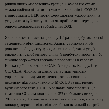
ринків інших «не зелених» гравців. Саме за цю схему
можна побічно дізнатися із «таємних» листів із COP-28,
згідно з яким ОПЕК проти формулювань «скорочення» в
угоді, але за «убезпечування» як прийнятний термін, що
описує уловлювання та зберігання CO2.
Якщо «позеленішає» та зросте у 1.5 рази видобуток якісної
та дешевої нафти Саудівської Аравії+, то можна й рф
(виключеної від доступу як до технологій, так й угод)
виключити з глобального ринку й прибуток наростити, бо
фізично збережеться глобальна пропозиція в барелях.
Кілька країн, включаючи ОАЕ, Австралію, Канаду, Єгипет,
ЄС, США, Японію та Данію, запустили «виклик
управління викидами вуглецю», оголосивши про
державну підтримку технологій CCUS та видалення
вуглекислого газу (CDR). Але навіть уловлювання 1,2
гігатонни CO2 становить лише 3% глобальних викидів
2022-го року. Наявні уловлюючі технології – це, в кращому
випадку, дорога невідповідність більш нагальній потребі