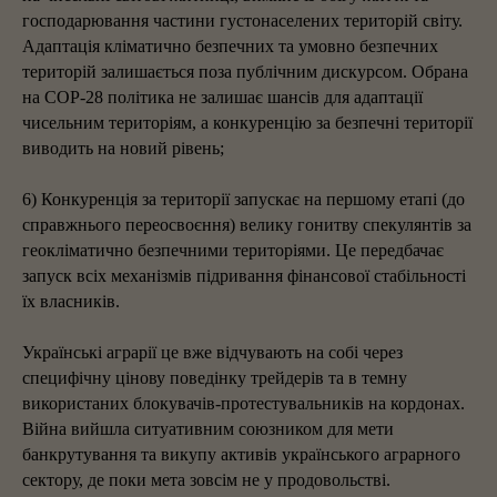
господарювання частини густонаселених територій світу.
Адаптація кліматично безпечних та умовно безпечних
територій залишається поза публічним дискурсом. Обрана
на COP-28 політика не залишає шансів для адаптації
чисельним територіям, а конкуренцію за безпечні території
виводить на новий рівень;
6) Конкуренція за території запускає на першому етапі (до
справжнього переосвоєння) велику гонитву спекулянтів за
геокліматично безпечними територіями. Це передбачає
запуск всіх механізмів підривання фінансової стабільності
їх власників.
Українські аграрії це вже відчувають на собі через
специфічну цінову поведінку трейдерів та в темну
використаних блокувачів-протестувальників на кордонах.
Війна вийшла ситуативним союзником для мети
банкрутування та викупу активів українського аграрного
сектору, де поки мета зовсім не у продовольстві.