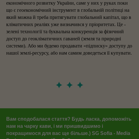
економічного розвитку України, саме у них у руках поки
що є геоекономічний інструмент в глобальній політиці на
який можна й треба притягувати глобальний капітал, що в
кліматичних реаліях уже визначився у пріоритетах. Це -
зелені технології та буквальна конкуренція за фізичний
доступ до геокліматичних гаваней (земля та природні
системи). Або ми будемо продавати «підписку» доступу до
нашої землі-ресурсу, або нам самим доведеться її купувати.
Вам сподобалася стаття? Будь ласка, допоможіть
нам на чарку кави, і ми пришвидшимо і
покращимося для вас ще більше.) SG Sofia - Media