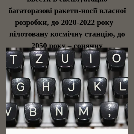
багаторазові ракети-носії власної
розробки, до 2020-2022 року –
пілотовану космічну станцію, до
2050 року – сонячну
електростанцію. Згідно з планами
до 2040 року Китай має зробити
великий прорив у створенні
«космічних човників з ядерним
двигуном».