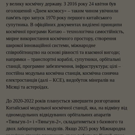
у велику космічну державу. З 2016 року 24 квітня був
оголошений «Днем космосу» – таким чином увічнили
пам'ять про запуск 1970 року першого китайського
супутника. В офіційних документах виділені принципи
космічної програми Китаю – технологічна самостійність,
мирне використання космічного простору, створення
широкої інноваційної системи, міжнародне
співробітництво на основі рівності та взаємної вигоди;
напрямки – транспортні кораблі, супутники, орбітальні
станції, програмне забезпечення, інфраструктура; цілі –
постійна модульна космічна станція, космічна сонячна
електростанція (далі – КСЕ), видобуток мінералів на
Місяці та астероїдах.
До 2020-2022 років планується завершити розгортання
Китайської модульної космічної станції, яка, на відміну від
одномодульних відвідуваних орбітальних апаратів
«Тяньгун-1» і «Тяньгун-2», складатиметься з базового та
двох лабораторних модулів. Якщо 2025 року Міжнародна