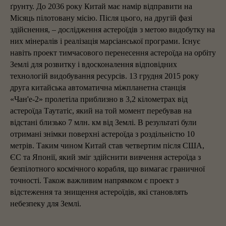
ґрунту. До 2036 року Китай має намір відправити на
Місяць пілотовану місію. Після цього, на другій фазі
здійснення, – дослідження астероїдів з метою видобутку на
них мінералів і реалізація марсіанської програми. Існує
навіть проект тимчасового перенесення астероїда на орбіту
Землі для розвитку і вдосконалення відповідних
технологій видобування ресурсів. 13 грудня 2015 року
друга китайська автоматична міжпланетна станція
«Чан'е-2» пролетіла приблизно в 3,2 кілометрах від
астероїда Таутатіс, який на той момент перебував на
відстані близько 7 млн. км від Землі. В результаті були
отримані знімки поверхні астероїда з роздільністю 10
метрів. Таким чином Китай став четвертим після США,
ЄС та Японії, який зміг здійснити вивчення астероїда з
безпілотного космічного корабля, що вимагає граничної
точності. Також важливим напрямком є проект з
відстеження та знищення астероїдів, які становлять
небезпеку для Землі.