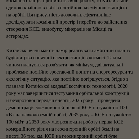
космічна станція припинить свою роботу, то Китай стане
єдиною країною в світі з постійною космічною станцією
на орбіті. Ця присутність дозволить ефективніше
досліджувати космічний простір і перейти до здійснення
створення КСЕ, видобутку мінералів на Місяці та
астероїдах.
Китайські вчені мають намір реалізувати амбітний план із
будівництва сонячної електростанції в космосі. Таким
чином планується розв'язати, як мінімум, дві актуальні
проблеми: постійно зростаючий попит на енергоресурси та
екологічну ситуацію, яка постійно погіршується. Згідно з
планами Китайської академії космічних технологій, 2020
року має завершитися тестування орбітальної конструкції
й бездротової передачі енергії, 2025 року – проведена
демонстрація можливостей першої КСЕ потужністю 100
кВт на навколоземній орбіті, 2035 року – КСЕ потужністю
100 мВт, а 2050 року має розпочати роботу перша КСЕ
комерційного рівня на геосинхронній орбіті Землі на
висоті 36 тис. км. КСЕ на геосинхронній орбіті буде