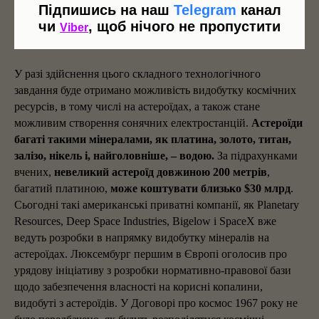
Підпишись на наш
Telegram
канал
чи
, щоб нічого не пропустити
Viber
У разі здійснення цього складного технологічного
завдання буде отримано можливість видобутку космічних
ресурсів, в тому числі на астероїдах, а також стане
можливим створення сонячних електростанцій.
Астероїди
багаті такими мінералами, як платина, золото, титан,
залізо, нікель і, найголовніше, – водою.
За підрахунками
вчених,
невеликий астероїд довжиною 200 метрів
,
багатий платиною,
може коштувати близько $30 млрд
.
Сьогодні такі американські приватні компанії, як Planetary
Resources, Deep Space Industries, Bigelow і SpaceX вже
ведуть розробки в напрямку видобутку мінералів на
астероїдах. Люксембург першим в Європі оголосив про
урядову ініціативу з розробки нормативно-правової бази
щодо забезпечення власності на корисні копалини,
видобуті з астероїдів. У Договорі про космос 1967 року не