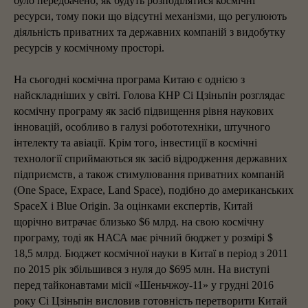
було передбачено, як будуть розподілятися космічні
ресурси, тому поки що відсутні механізми, що регулюють
діяльність приватних та державних компаній з видобутку
ресурсів у космічному просторі.
На сьогодні космічна програма Китаю є однією з
найскладніших у світі. Голова КНР Сі Цзіньпін розглядає
космічну програму як засіб підвищення рівня наукових
інновацій, особливо в галузі робототехніки, штучного
інтелекту та авіації. Крім того, інвестиції в космічні
технології сприймаються як засіб відродження державних
підприємств, а також стимулювання приватних компаній
(One Space, Expace, Land Space), подібно до американських
SpaceX і Blue Origin. За оцінками експертів, Китай
щорічно витрачає близько $6 млрд. на свою космічну
програму, тоді як НАСА має річний бюджет у розмірі $
18,5 млрд. Бюджет космічної науки в Китаї в період з 2011
по 2015 рік збільшився з нуля до $695 млн. На виступі
перед тайконавтами місії «Шеньчжоу-11» у грудні 2016
року Сі Цзіньпін висловив готовність перетворити Китай