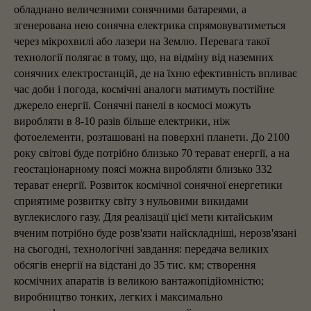
обладнано величезними сонячними батареями, а
згенерована нею сонячна електрика спрямовуватиметься
через мікрохвилі або лазери на Землю. Перевага такої
технології полягає в тому, що, на відміну від наземних
сонячних електростанцій, де на їхню ефективність впливає
час доби і погода, космічні аналоги матимуть постійне
джерело енергії. Сонячні панелі в космосі можуть
виробляти в 8-10 разів більше електрики, ніж
фотоелементи, розташовані на поверхні планети. До 2100
року світові буде потрібно близько 70 терават енергії, а на
геостаціонарному поясі можна виробляти близько 332
терават енергії. Розвиток космічної сонячної енергетики
сприятиме розвитку світу з нульовими викидами
вуглекислого газу. Для реалізації цієї мети китайським
вченим потрібно буде розв'язати найскладніші, нерозв'язані
на сьогодні, технологічні завдання: передача великих
обсягів енергії на відстані до 35 тис. км; створення
космічних апаратів із великою вантажопідйомністю;
виробництво тонких, легких і максимально