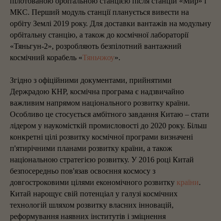
пілотованою орбітальною станцією після станцій «Мир» і
МКС. Перший модуль станції планується вивести на
орбіту Землі 2019 року. Для доставки вантажів на модульну
орбітальну станцію, а також до космічної лабораторії
«Тяньгун-2», розробляють безпілотний вантажний
космічний корабель «
Тяньчжоу
».
Згідно з офіційними документами, прийнятими
Держрадою КНР, космічна програма є надзвичайно
важливим напрямом національного розвитку країни.
Особливо це стосується амбітного завдання Китаю – стати
лідером у наукомісткій промисловості до 2020 року. Більш
конкретні цілі розвитку космічної програми визначені
п'ятирічними планами розвитку країни, а також
національною стратегією розвитку. У 2016 році Китай
безпосередньо пов'язав освоєння космосу з
довгостроковими цілями економічного розвитку
країни
.
Китай нарощує свій потенціал у галузі космічних
технологій шляхом розвитку власних інновацій,
реформування наявних інститутів і зміцнення