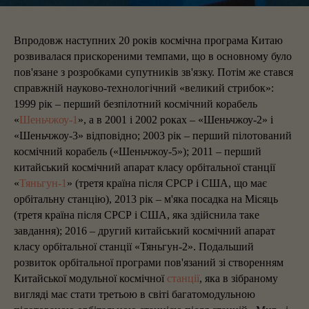
Впродовж наступних 20 років космічна програма Китаю
розвивалася прискореними темпами, що в основному було
пов'язане з розробками супутників зв'язку. Потім же стався
справжній науково-технологічний «великий стрибок»:
1999 рік – перший безпілотний космічний корабель
«
Шеньчжоу-1
», а в 2001 і 2002 роках – «Шеньчжоу-2» і
«Шеньчжоу-3» відповідно; 2003 рік – перший пілотований
космічний корабель («Шеньчжоу-5»); 2011 – перший
китайський космічний апарат класу орбітальної станції
«
Тяньгун-1
» (третя країна після СРСР і США, що має
орбітальну станцію), 2013 рік – м'яка посадка на Місяць
(третя країна після СРСР і США, яка здійснила таке
завдання); 2016 – другий китайський космічний апарат
класу орбітальної станції «Тяньгун-2». Подальший
розвиток орбітальної програми пов'язаний зі створенням
Китайської модульної космічної
станції
, яка в зібраному
вигляді має стати третьою в світі багатомодульною