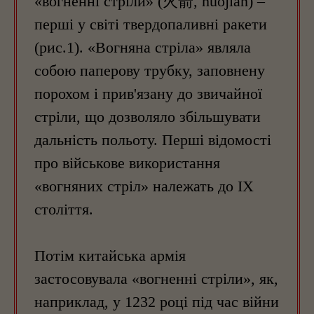
«вогненні стріли» (火箭, huǒjiàn) –
перші у світі твердопаливні ракети
(рис.1). «Вогняна стріла» являла
собою паперову трубку, заповнену
порохом і прив'язану до звичайної
стріли, що дозволяло збільшувати
дальність польоту. Перші відомості
про військове використання
«вогняних стріл» належать до IX
століття.
Потім китайська армія
застосовувала «вогненні стріли», як,
наприклад, у 1232 році під час війни