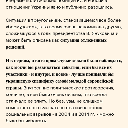
Впервые политические позиции ЕС и России в
отношении Украины явно и публично разошлись.
Ситуация в треугольнике, становившемся все более
«бермудским», в то время очень напоминала другую,
сложившуюся в годы президентства В. Януковича и
ситуация отложенных
может быть описана как
решений
.
И в первом, и во втором случае можно было наблюдать,
как могли бы развиваться события, если бы все их
участники - и внутри, и вовне - лучше понимали бы
украинскую специфику самой молодой
европ
ейской
страны.
Внутренние политические противоречия,
конечно, в ней были очень сильны, что всегда
отличало ее элиту. Но без, увы, не слишком
компетентного вмешательства извне обоих
социальных взрывов - в 2004 и в 2014 гг. - можно
было бы избежать.