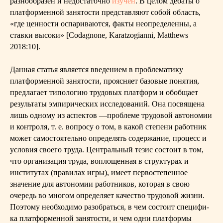
разнообразен и недостаточно
изучен
. В целом дебаты о
платформенной занятости представляют собой область,
«где ценности оспариваются, факты неопределенны, а
ставки высоки» [Codagnone, Karatzogianni, Matthews
2018:10].
Данная статья является введением в проблематику
платформенной занятости, проясняет базовые понятия,
предлагает типологию трудовых платформ и обобщает
результаты эмпирических исследований. Она посвящена
лишь одному из аспектов —проблеме трудовой автономии
и контроля, т. е. вопросу о том, в какой степени работник
может самостоятельно определять содержание, процесс и
условия своего труда. Центральный тезис состоит в том,
что организация труда, воплощенная в структурах и
институтах (правилах игры), имеет первостепенное
значение для автономии работников, которая в свою
очередь во многом определяет качество трудовой жизни.
Поэтому необходимо разобраться, в чем состоит специфи-
ка платформенной занятости, и чем одни платформы