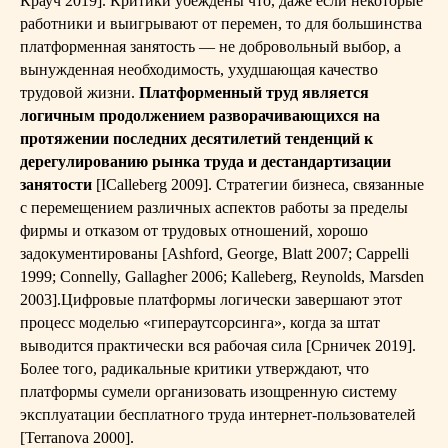
Крауч 2019]. Критики убеждены что, даже если некоторые
работники и выигрывают от перемен, то для большинства
платформенная занятость — не добровольный выбор, а
вынужденная необходимость, ухудшающая качество
трудовой жизни.
Платформенный труд является
логичным продолжением разворачивающихся на
протяжении последних десятилетий тенденций к
дерегулированию рынка труда и дестандартизации
занятости
[ICalleberg 2009]. Стратегии бизнеса, связанные
с перемещением различных аспектов работы за пределы
фирмы и отказом от трудовых отношений, хорошо
задокументированы [Ashford, George, Blatt 2007; Cappelli
1999; Connelly, Gallagher 2006; Kalleberg, Reynolds, Marsden
2003].Цифровые платформы логически завершают этот
процесс моделью «гипераутсорсинга», когда за штат
выводится практически вся рабочая сила [Срничек 2019].
Более того, радикальные критики утверждают, что
платформы сумели организовать изощренную систему
эксплуатации бесплатного труда интернет-пользователей
[Terranova 2000].