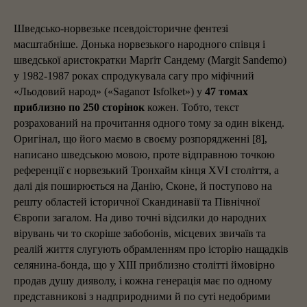
Шведсько-норвезьке псевдоісторичне фентезі
масштабніше. Донька норвезького народного співця і
шведської аристократки Марґіт Сандему (Margit Sandemo)
у 1982-1987 роках спродукувала сагу про міфічний
«Льодовий народ» («Saganот Isfolket») у
47 томах
приблизно по 250 сторінок
кожен. Тобто, текст
розрахований на прочитання одного тому за один вікенд.
Оригінал, що його маємо в своєму розпорядженні [8],
написано шведською мовою, проте відправною точкою
референції є норвезький Тронхайм кінця XVI століття, а
далі дія поширюється на Данію, Сконе, й поступово на
решту областей історичної Скандинавії та Північної
Європи загалом. На диво точні відсилки до народних
вірувань чи то скоріше забобонів, місцевих звичаїв та
реалій життя слугують обрамленням про історію нащадків
селянина-бонда, що у XIII приблизно столітті ймовірно
продав душу дияволу, і кожна генерація має по одному
представникові з надприродними й по суті недобрими