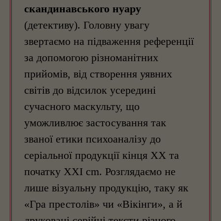
скандинавського нуару
(детективу). Головну увагу
звертаємо на підваження референції
за допомогою різноманітних
прийомів, від створення уявних
світів до відсилок усередині
сучасного маскульту, що
уможливлює застосування так
званої етики психоаналізу до
серіальної продукції кінця XX та
початку XXI cm. Розглядаємо не
лише візуальну продукцію, таку як
«Гра престолів» чи «Вікінги», а й
друковані серійні тексти різного