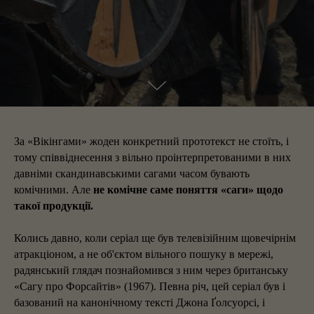
За «Вікінгами» жоден конкретний прототекст не стоїть, і
тому співвіднесення з вільно проінтерпретованими в них
давніми скандинавськими сагами часом бувають
комічними. Але
не комічне саме поняття «саги» щодо
такої продукції.
Колись давно, коли серіал ще був телевізійним щовечірнім
атракціоном, а не об'єктом вільного пошуку в мережі,
радянський глядач познайомився з ним через британську
«Сагу про Форсайтів» (1967). Певна річ, цей серіал був і
базований на канонічному тексті Джона Ґолсуорсі, і