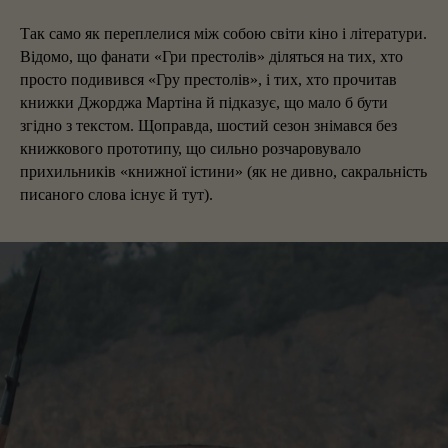
Так само як переплелися між собою світи кіно і літератури.
Відомо, що фанати «Гри престолів» діляться на тих, хто
просто подивився «Гру престолів», і тих, хто прочитав
книжки Джорджа Мартіна й підказує, що мало б бути
згідно з текстом. Щоправда, шостий сезон знімався без
книжкового прототипу, що сильно розчаровувало
прихильників «книжної істини» (як не дивно, сакральність
писаного слова існує й тут).