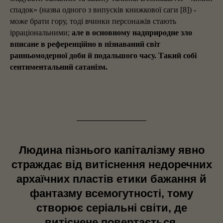
спадок» (назва одного з випусків книжкової саги [8]) -
може брати гору, тоді вчинки персонажів стають
ірраціональними;
але в основному надприродне зло
вписане в референційно в пізнаваний світ
ранньомодерної доби й подальшого часу. Такий собі
сентиментальний сатанізм.
Людина пізнього капіталізму явно
страждає від витіснення недоречних
архаїчних пластів етики бажання й
фантазму всемогутності, тому
створює серіальні світи, де
витіснене повертається.