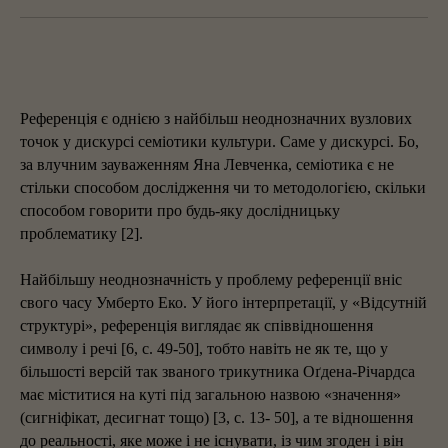
Референція є однією з найбільш неоднозначних вузлових
точок у дискурсі семіотики культури. Саме у дискурсі. Бо,
за влучним зауваженням Яна Левченка, семіотика є не
стільки способом дослідження чи то методологією, скільки
способом говорити про будь-яку дослідницьку
проблематику [2].
Найбільшу неоднозначність у проблему референції вніс
свого часу Умберто Еко. У його інтерпретації, у «Відсутній
структурі», референція виглядає як співвідношення
символу і речі [6, с. 49-50], тобто навіть не як те, що у
більшості версій так званого трикутника Оґдена-Річардса
має міститися на куті під загальною назвою «значення»
(сигніфікат, десигнат тощо) [3, с. 13- 50], а те відношення
до реальності, яке може і не існувати, із чим згоден і він