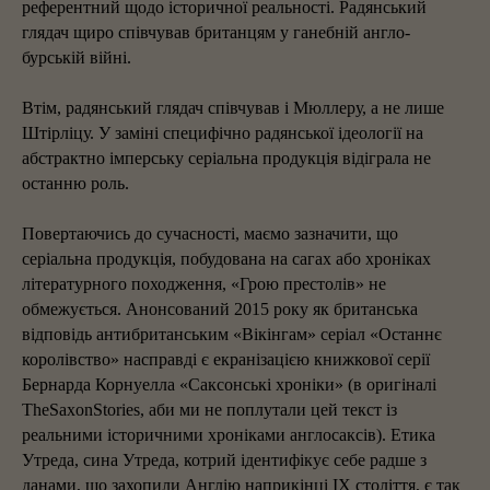
референтний щодо історичної реальності. Радянський
глядач щиро співчував британцям у ганебній англо-
бурській війні.
Втім, радянський глядач співчував і Мюллеру, а не лише
Штірліцу. У заміні специфічно радянської ідеології на
абстрактно імперську серіальна продукція відіграла не
останню роль.
Повертаючись до сучасності, маємо зазначити, що
серіальна продукція, побудована на сагах або хроніках
літературного походження, «Грою престолів» не
обмежується. Анонсований 2015 року як британська
відповідь антибританським «Вікінгам» серіал «Останнє
королівство» насправді є екранізацією книжкової серії
Бернарда Корнуелла «Саксонські хроніки» (в оригіналі
TheSaxonStories, аби ми не поплутали цей текст із
реальними історичними хроніками англосаксів). Етика
Утреда, сина Утреда, котрий ідентифікує себе радше з
данами, що захопили Англію наприкінці IX століття, є так