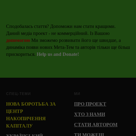
Сподобалась стаття? Допоможи нам стати кращими.
Даний медіа проект - не коммерційний. Із Вашою
допомогою
Ми зможемо розвивати його ще швидше, а
динаміка появи нових Мета-Тем та авторів тільки ще більш
прискориться.
Help us and Donate!
СПЕЦ-ТЕМИ
МИ
НОВА БОРОТЬБА ЗА
ПРО ПРОЕКТ
ЦЕНТР
ХТО З НАМИ
НАКОПИЧЕННЯ
СТАТИ АВТОРОМ
КАПІТАЛУ
ТИ МОЖЕШ