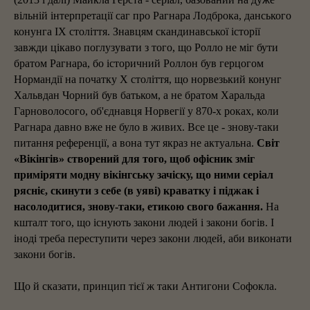
вільній інтерпретації саг про Рагнара Лодброка, данського
конунга IX століття. Знавцям скандинавської історії
завжди цікаво поглузувати з того, що Ролло не міг бути
братом Рагнара, бо історичний Роллон був герцогом
Нормандії на початку X століття, що норвезький конунг
Хальвдан Чорний був батьком, а не братом Харальда
Гарноволосого, об'єднавця Норвегії у 870-х роках, коли
Рагнара давно вже не було в живих. Все це - знову-таки
питання референції, а вона тут якраз не актуальна.
Світ
«Вікінгів» створений для того, щоб офісник зміг
приміряти модну вікінгську зачіску, що ними серіал
рясніє, скинути з себе (в уяві) краватку і піджак і
насолодитися, знову-таки, етикою свого бажання.
На
кшталт того, що існують закони людей і закони богів. І
іноді треба переступити через закони людей, аби виконати
закони богів.
Що й сказати, принцип тієї ж таки Антигони Софокла.