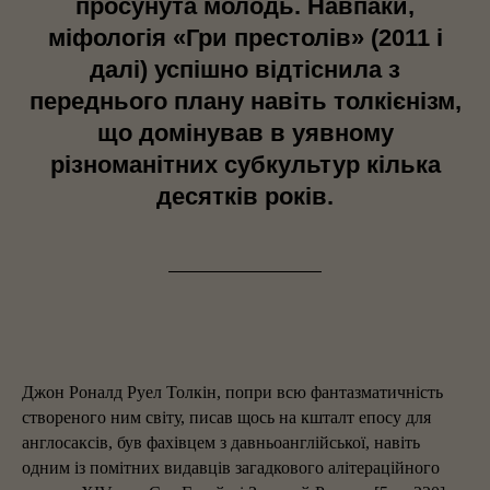
просунута молодь. Навпаки,
міфологія «Гри престолів» (2011 і
далі) успішно відтіснила з
переднього плану навіть толкієнізм,
що домінував в уявному
різноманітних субкультур кілька
десятків років.
Джон Роналд Руел Толкін, попри всю фантазматичність
створеного ним світу, писав щось на кшталт епосу для
англосаксів, був фахівцем з давньоанглійської, навіть
одним із помітних видавців загадкового алітераційного