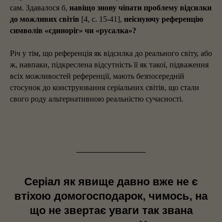
сам. Здавалося б,
навіщо знову чіпати проблему відсилки
до можливих світів
[4, с. 15-41],
неіснуючу референцію
символів «єдиноріг» чи «русалка»?
Річ у тім, що референція як відсилка до реального світу, або
ж, навпаки, підкреслена відсутність її як такої, підваження
всіх можливостей референції, мають безпосередній
стосунок до конструювання серіальних світів, що стали
свого роду альтернативною реальністю сучасності.
Серіал як явище давно вже не є
втіхою домогосподарок, чимось, на
що не звертає уваги так звана