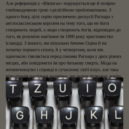
Але референція у «Вікінгах» порушується ще й позірно
глибокодумною грою з релігійною проблематикою. З
одного боку, цілу серію присвячено дискусії Рагнара з
англосаксонським королем на тему того, що не боги
створюють людей, а люди створюють богів, відповідно до
того, як розуміли нав'язане їм 1000 року християнство
ісландці. З іншого, ми візуально бачимо Одіна й на
початку першого сезону, й у четвертому, коли він
одночасно з'являється перед синами Рагнара у двох різних
місцях, аби повідомити їм про батькову смерть. Мода на
неоязичництво і справді в сучасному світі існує, але така
візуалізація настільки надмірна, що радше підважує довіру
до побаченого.