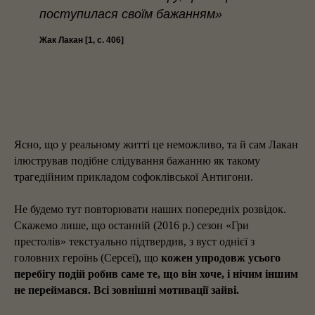
поступилася своїм бажанням»
Жак Лакан [1, с. 406]
Ясно, що у реальному житті це неможливо, та й сам Лакан
ілюстрував подібне слідування бажанню як такому
трагедійним прикладом софоклівської Антигони.
Не будемо тут повторювати наших попередніх розвідок.
Скажемо лише, що останній (2016 р.) сезон «Гри
престолів» текстуально підтвердив, з вуст однієї з
головних героїнь (Серсеї), що
кожен упродовж усього
перебігу подій робив саме те, що він хоче, і нічим іншим
не переймався. Всі зовнішні мотивації зайві.