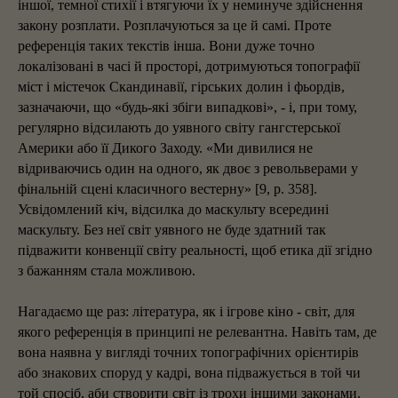
іншої, темної стихії і втягуючи їх у неминуче здійснення
закону розплати. Розплачуються за це й самі. Проте
референція таких текстів інша. Вони дуже точно
локалізовані в часі й просторі, дотримуються топографії
міст і містечок Скандинавії, гірських долин і фьордів,
зазначаючи, що «будь-які збіги випадкові», - і, при тому,
регулярно відсилають до уявного світу гангстерської
Америки або її Дикого Заходу. «Ми дивилися не
відриваючись один на одного, як двоє з револьверами у
фінальній сцені класичного вестерну» [9, р. 358].
Усвідомлений кіч, відсилка до маскульту всередині
маскульту. Без неї світ уявного не буде здатний так
підважити конвенції світу реальності, щоб етика дії згідно
з бажанням стала можливою.
Нагадаємо ще раз: література, як і ігрове кіно - світ, для
якого референція в принципі не релевантна. Навіть там, де
вона наявна у вигляді точних топографічних орієнтирів
або знакових споруд у кадрі, вона підважується в той чи
той спосіб, аби створити світ із трохи іншими законами.