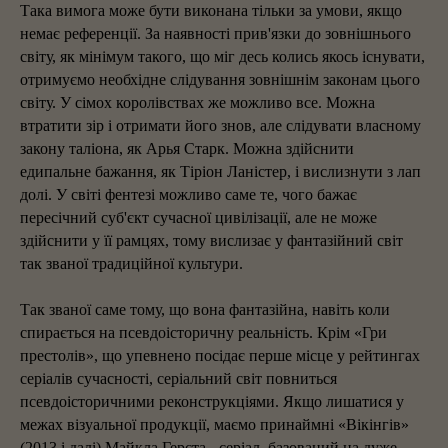
Така вимога може бути виконана тільки за умови, якщо
немає референції. За наявності прив'язки до зовнішнього
світу, як мінімум такого, що міг десь колись якось існувати,
отримуємо необхідне слідування зовнішнім законам цього
світу. У сімох королівствах же можливо все. Можна
втратити зір і отримати його знов, але слідувати власному
закону таліона, як Арья Старк. Можна здійснити
едипальне бажання, як Тіріон Ланістер, і вислизнути з лап
долі. У світі фентезі можливо саме те, чого бажає
пересічний суб'єкт сучасної цивілізації, але не може
здійснити у її рамцях, тому вислизає у фантазійний світ
так званої традиційної культури.
Так званої саме тому, що вона фантазійна, навіть коли
спирається на псевдоісторичну реальність. Крім «Гри
престолів», що упевнено посідає перше місце у рейтингах
серіалів сучасності, серіальний світ повниться
псевдоісторичними реконструкціями. Якщо лишатися у
межах візуальної продукції, маємо принаймні «Вікінгів»
(2013 і далі) Майкла Герста - серіал, базований на дуже