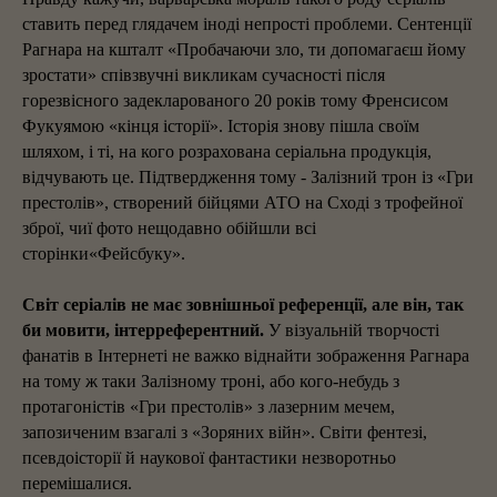
ставить перед глядачем іноді непрості проблеми. Сентенції
Рагнара на кшталт «Пробачаючи зло, ти допомагаєш йому
зростати» співзвучні викликам сучасності після
горезвісного задекларованого 20 років тому Френсисом
Фукуямою «кінця історії». Історія знову пішла своїм
шляхом, і ті, на кого розрахована серіальна продукція,
відчувають це. Підтвердження тому - Залізний трон із «Гри
престолів», створений бійцями АТО на Сході з трофейної
зброї, чиї фото нещодавно обійшли всі
сторінки«Фейсбуку».
Світ серіалів не має зовнішньої референції, але він, так
би мовити, інтерреферентний.
У візуальній творчості
фанатів в Інтернеті не важко віднайти зображення Рагнара
на тому ж таки Залізному троні, або кого-небудь з
протагоністів «Гри престолів» з лазерним мечем,
запозиченим взагалі з «Зоряних війн». Світи фентезі,
псевдоісторії й наукової фантастики незворотньо
перемішалися.