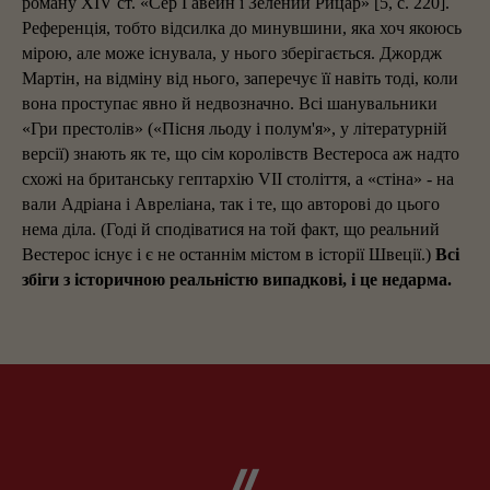
роману XIV ст. «Сер Гавейн і Зелений Рицар» [5, с. 220].
Референція, тобто відсилка до минувшини, яка хоч якоюсь
мірою, але може існувала, у нього зберігається. Джордж
Мартін, на відміну від нього, заперечує її навіть тоді, коли
вона проступає явно й недвозначно. Всі шанувальники
«Гри престолів» («Пісня льоду і полум'я», у літературній
версії) знають як те, що сім королівств Вестероса аж надто
схожі на британську гептархію VII століття, а «стіна» - на
вали Адріана і Авреліана, так і те, що авторові до цього
нема діла. (Годі й сподіватися на той факт, що реальний
Вестерос існує і є не останнім містом в історії Швеції.)
Всі
збіги з історичною реальністю випадкові, і це недарма.