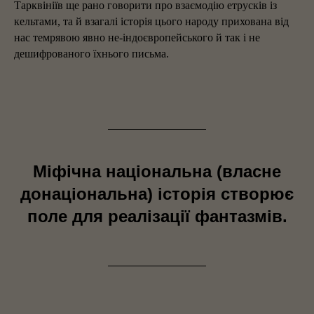
Тарквініїв ще рано говорити про взаємодію етрусків із
кельтами, та й взагалі історія цього народу прихована від
нас темрявою явно не-індоєвропейського й так і не
дешифрованого їхнього письма.
Міфічна національна (власне
донаціональна) історія створює
поле для реалізації фантазмів.