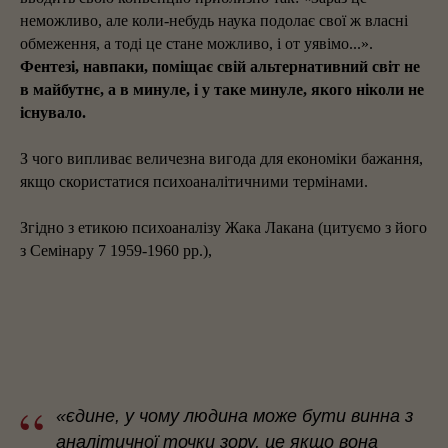
неможливо, але коли-небудь наука подолає свої ж власні
обмеження, а тоді це стане можливо, і от уявімо...».
Фентезі, навпаки, поміщає свій альтернативний світ не
в майбутнє, а в минуле, і у таке минуле, якого ніколи не
існувало.
З чого випливає величезна вигода для економіки бажання,
якщо скористатися психоаналітичними термінами.
Згідно з етикою психоаналізу Жака Лакана (цитуємо з його
з Семінару 7 1959-1960 рр.),
“
«єдине, у чому людина може бути винна з
аналітичної точки зору, це якщо вона