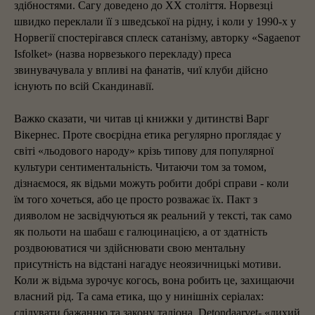
здібностями. Сагу доведено до XX століття. Норвезці
швидко переклали її з шведської на рідну, і коли у 1990-х у
Норвегії спостерігався сплеск сатанізму, авторку «Sagaenот
Isfolket» (назва норвезького перекладу) преса
звинувачувала у впливі на фанатів, чиї клуби дійсно
існують по всій Скандинавії.
Важко сказати, чи читав ці книжки у дитинстві Варг
Вікернес. Проте своєрідна етика регулярно проглядає у
світі «льодового народу» крізь типову для популярної
культури сентиментальність. Читаючи том за томом,
дізнаємося, як відьми можуть робити добрі справи - коли
їм того хочеться, або це просто розважає їх. Пакт з
дияволом не засвідчуються як реальний у тексті, так само
як польоти на шабаш є галюцинацією, а от здатність
роздвоюватися чи здійснювати свою ментальну
присутність на відстані нагадує неоязичницькі мотиви.
Коли ж відьма зурочує когось, вона робить це, захищаючи
власний рід. Та сама етика, що у нинішніх серіалах:
слідувати бажанню та закону таліона. Detondaarvet- «лихий