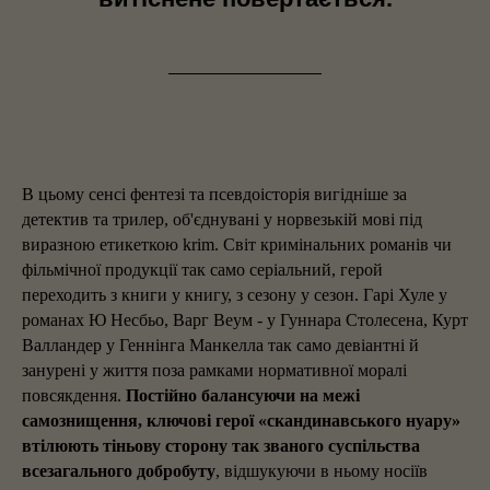
В цьому сенсі фентезі та псевдоісторія вигідніше за
детектив та трилер, об'єднувані у норвезькій мові під
виразною етикеткою krim. Світ кримінальних романів чи
фільмічної продукції так само серіальний, герой
переходить з книги у книгу, з сезону у сезон. Гарі Хуле у
романах Ю Несбьо, Варг Веум - у Гуннара Столесена, Курт
Валландер у Геннінга Манкелла так само девіантні й
занурені у життя поза рамками нормативної моралі
повсякдення.
Постійно балансуючи на межі
самознищення, ключові герої «скандинавського нуару»
втілюють тіньову сторону так званого суспільства
всезагального добробуту
, відшукуючи в ньому носіїв