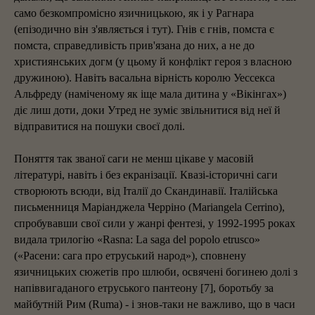
само безкомпромісно язичницькою, як і у Рагнара
(епізодично він з'являється і тут). Гнів є гнів, помста є
помста, справедливість прив'язана до них, а не до
християнських догм (у цьому й конфлікт героя з власною
дружиною). Навіть васальна вірність королю Уессекса
Альфреду (наміченому як іще мала дитина у «Вікінгах»)
діє лиш доти, доки Утред не зуміє звільнитися від неї й
відправитися на пошуки своєї долі.
Поняття так званої саги не менш цікаве у масовій
літературі, навіть і без екранізації. Квазі-історичні саги
створюють всюди, від Італії до Скандинавії. Італійська
письменниця Маріанджела Черріно (Mariangela Cerrino),
спробувавши свої сили у жанрі фентезі, у 1992-1995 роках
видала трилогію «Rasna: La saga del popolo etrusco»
(«Расени: сага про етруський народ»), сповнену
язичницьких сюжетів про шлюби, освячені богинею долі з
напіввигаданого етруського пантеону [7], боротьбу за
майбутній Рим (Ruma) - і знов-таки не важливо, що в часи