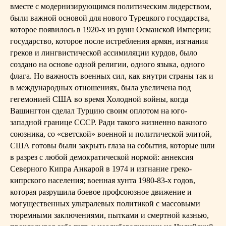
вместе с модернизирующимся политическим лидерством,
были важной основой для нового Турецкого государства,
которое появилось в 1920-х из руин Османской Империи;
государство, которое после истребления армян, изгнания
греков и лингвистической ассимиляции курдов, было
создано на основе одной религии, одного языка, одного
флага. Но важность военных сил, как внутри страны так и
в международных отношениях, была увеличена под
гегемонией США во время Холодной войны, когда
Вашингтон сделал Турцию своим оплотом на юго-
западной границе СССР. Ради такого жизненно важного
союзника, со «светской» военной и политической элитой,
США готовы были закрыть глаза на события, которые шли
в разрез с любой демократической нормой: аннексия
Северного Кипра Анкарой в 1974 и изгнание греко-
кипрского населения; военная хунта 1980-83-х годов,
которая разрушила боевое профсоюзное движение и
могущественных ультралевых политикой с массовыми
тюремными заключениями, пытками и смертной казнью,