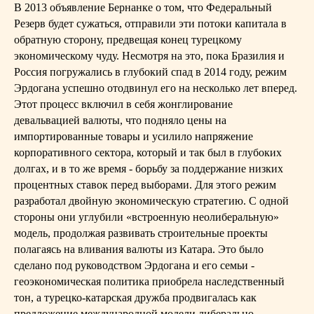
В 2013 объявление Бернанке о том, что Федеральный
Резерв будет сужаться, отправили эти потоки капитала в
обратную сторону, предвещая конец турецкому
экономическому чуду. Несмотря на это, пока Бразилия и
Россия погружались в глубокий спад в 2014 году, режим
Эрдогана успешно отодвинул его на несколько лет вперед.
Этот процесс включил в себя жонглирование
девальвацией валюты, что подняло цены на
импортированные товары и усилило напряжение
корпоративного сектора, который и так был в глубоких
долгах, и в то же время - борьбу за поддержание низких
процентных ставок перед выборами. Для этого режим
разработал двойную экономическую стратегию. С одной
стороны они углубили «встроенную неолиберальную»
модель, продолжая развивать строительные проекты
полагаясь на вливания валюты из Катара. Это было
сделано под руководством Эрдогана и его семьи -
геоэкономическая политика приобрела наследственный
тон, а турецко-катарская дружба продвигалась как
предложение международной модели либерально-