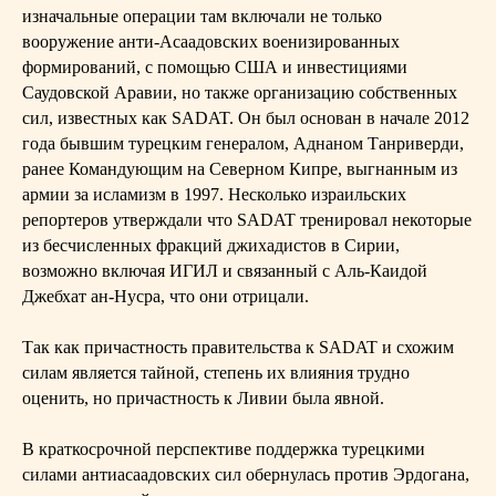
изначальные операции там включали не только
вооружение анти-Асаадовских военизированных
формирований, с помощью США и инвестициями
Саудовской Аравии, но также организацию собственных
сил, известных как SADAT. Он был основан в начале 2012
года бывшим турецким генералом, Аднаном Танриверди,
ранее Командующим на Северном Кипре, выгнанным из
армии за исламизм в 1997. Несколько израильских
репортеров утверждали что SADAT тренировал некоторые
из бесчисленных фракций джихадистов в Сирии,
возможно включая ИГИЛ и связанный с Аль-Каидой
Джебхат ан-Нусра, что они отрицали.
Так как причастность правительства к SADAT и схожим
силам является тайной, степень их влияния трудно
оценить, но причастность к Ливии была явной.
В краткосрочной перспективе поддержка турецкими
силами антиасаадовских сил обернулась против Эрдогана,