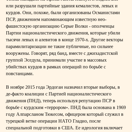
или разрушали партийные здания кемалистов, левых и
курдов. Они, похоже, были организованы Османистами
ПСР, движением напоминающим известную нео-
фашистскую организацию Серые Волки - ополченцы
Партии националистического движения, которые убили
тысячи левых и алевитов в конце 1970-х. Другие векторы
парамилитаризации не такие публичные, но сильнее
вооружены. Говорят, ряд банд, вместе с джихадистской
группой Эседула, принимали участие в массовых
убийствах курдов в рамках операций по борьбе с
повстанцами.
В ноябре 2015 года Эрдоган назначил вторые выборы, в
де-факто коалиции с Партией националистического
движения (ПНД), теперь используя репутацию ПСР в
борьбе с курдским «террором». ПНД была основана в 1969
году Алпарсланом Тюкесом, офицером который служил в
турецкой ветке операции НАТО Гладио, после
специальной подготовки в США. Ее идеология включает