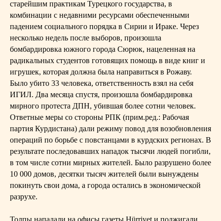
старейшим практикам Турецкого государства, в
комбинации с недавними ресурсами обеспеченными
падением социального порядка в Сирии и Ираке. Через
несколько недель после выборов, произошла
бомбардировка южного города Сюрюк, нацеленная на
радикальных студентов готовящих помощь в виде книг и
игрушек, которая должна была направиться в Рожаву.
Было убито 33 человека, ответственность взял на себя
ИГИЛ. Два месяца спустя, произошла бомбардировка
мирного протеста ДПН, убившая более сотни человек.
Ответные меры со стороны РПК (прим.ред.: Рабочая
партия Курдистана) дали режиму повод для возобновления
операций по борьбе с повстанцами в курдских регионах. В
результате последовавших нападок тысячи людей погибли,
в том числе сотни мирных жителей. Было разрушено более
10 000 домов, десятки тысяч жителей были вынуждены
покинуть свои дома, а города остались в экономической
разрухе.
Толпы нападали на офисы газеты Hürriyet и поджигали