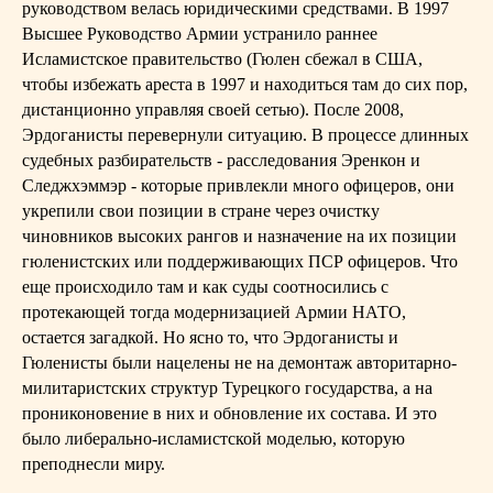
руководством велась юридическими средствами. В 1997
Высшее Руководство Армии устранило раннее
Исламистское правительство (Гюлен сбежал в США,
чтобы избежать ареста в 1997 и находиться там до сих пор,
дистанционно управляя своей сетью). После 2008,
Эрдоганисты перевернули ситуацию. В процессе длинных
судебных разбирательств - расследования Эренкон и
Следжхэммэр - которые привлекли много офицеров, они
укрепили свои позиции в стране через очистку
чиновников высоких рангов и назначение на их позиции
гюленистских или поддерживающих ПСР офицеров. Что
еще происходило там и как суды соотносились с
протекающей тогда модернизацией Армии НАТО,
остается загадкой. Но ясно то, что Эрдоганисты и
Гюленисты были нацелены не на демонтаж авторитарно-
милитаристских структур Турецкого государства, а на
прониконовение в них и обновление их состава. И это
было либерально-исламистской моделью, которую
преподнесли миру.