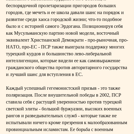
беспорядочной пролетаризации пригородов больших
городов, где мечеть и ее школа давали шанс на порядок и
развитие среди хаоса городской жизни; что-то подобное
было и с историей самого Эрдогана. Позиционируя себя
как Мусульманскую партию новой модели, восточный
эквивалент Христианской Демократи - про-рыночная, про-
НАТО, про-ЕС - ПСР также выиграла поддержку многих
турецкий курдов и большинство лево-либеральной
интеллигенции, которые видели ее как самовыражение
гражданского общества против авторитарного государства
и лучший шанс для вступления в ЕС.
Каждый успешный гегемонистский призыв - это также
поляризация. После внушительной победы в 2002, ПСР
ставила себя с растущей уверенностью против турецкой
светской элиты - большой буржуазии, высоких военных
рангов и разведывательных служб - которые также не
испытывали ничего кроме презрения к малообразованным
провинциальным исламистам. Ее борьба с военным