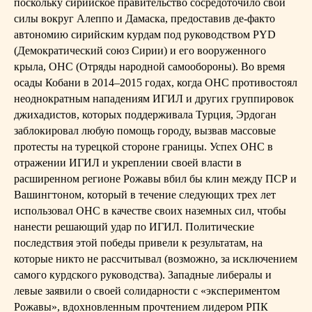
поскольку сирийское правительство сосредоточило свои
силы вокруг Алеппо и Дамаска, предоставив де-факто
автономию сирийским курдам под руководством PYD
(Демократический союз Сирии) и его вооруженного
крыла, ОНС (Отряды народной самообороны). Во время
осады Кобани в 2014–2015 годах, когда ОНС противостоял
неоднократным нападениям ИГИЛ и других группировок
джихадистов, которых поддерживала Турция, Эрдоган
заблокировал любую помощь городу, вызвав массовые
протесты на турецкой стороне границы. Успех ОНС в
отражении ИГИЛ и укреплении своей власти в
расширенном регионе Рожавы вбил бы клин между ПСР и
Вашингтоном, который в течение следующих трех лет
использовал ОНС в качестве своих наземных сил, чтобы
нанести решающий удар по ИГИЛ. Политические
последствия этой победы привели к результатам, на
которые никто не рассчитывал (возможно, за исключением
самого курдского руководства). Западные либералы и
левые заявили о своей солидарности с «экспериментом
Рожавы», вдохновленным прочтением лидером РПК