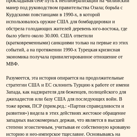
прокладывая себе путь к неолиберализации на Чилийский
манер под руководством правительства Озала; борьба с
Курдскими повстанцами в 1990-х, в которой
использовалось оружие США для бомбардировки и
обстрела голодающих жителей деревень юго-востока, где
было убито около 30.000. США ответили
(кратковременными) санкциями только на первые из этих
событий, а на протяжении 1990-х Турецкая кризисная
экономика получала привилегированное отношение от
МВФ.
Разумеется, эта история опирается на продолжительные
стратегии США и ЕС склонить Турцию к работе от имени
Запада, как надзирателя для беженцев, полицейского для
джихадистов или базу США для последующих войн. В
тоже время, ПСР (прим.ред.: «Партия справедливости и
развития») видела в этих действиях жестокое обращение
западных высокомерных держав, что является в высшей
степени эгоистичным, учитывая ее собственную кровавую
историю и нео-имперское тщеславие. Основываясь на