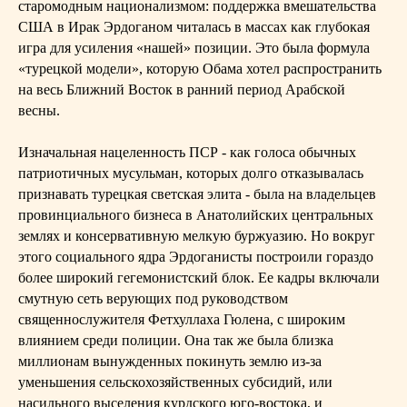
старомодным национализмом: поддержка вмешательства
США в Ирак Эрдоганом читалась в массах как глубокая
игра для усиления «нашей» позиции. Это была формула
«турецкой модели», которую Обама хотел распространить
на весь Ближний Восток в ранний период Арабской
весны.
Изначальная нацеленность ПСР - как голоса обычных
патриотичных мусульман, которых долго отказывалась
признавать турецкая светская элита - была на владельцев
провинциального бизнеса в Анатолийских центральных
землях и консервативную мелкую буржуазию. Но вокруг
этого социального ядра Эрдоганисты построили гораздо
более широкий гегемонистский блок. Ее кадры включали
смутную сеть верующих под руководством
священнослужителя Фетхуллаха Гюлена, с широким
влиянием среди полиции. Она так же была близка
миллионам вынужденных покинуть землю из-за
уменьшения сельскохозяйственных субсидий, или
насильного выселения курдского юго-востока, и