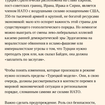
Турция стратегически расположена на стыке Европы,
пост-советских границ, Ирана, Ирака и Сирии, является
членом НАТО с воздушными силами оснащенными США,
350-ти тысячной армией и крупной, не богатой ресурсами
экономикой: мало кто оспорит важность этой страны для
существующего геополитического порядка. Но немногое
можно выиграть от смены лево-либеральных иллюзий
касаемо ранней демократической эры Эрдоганзима на
моралистские обвинения в исламо-фашизме или
империалистские угрозы о том, что Турции нужно
преподать урок или, как сказал Байден, она должна
«заплатить по заслугам».
Чтобы понять изменения, которые произошли в режиме
нужно осознать пределы «Турецкой модели». Они, в свою
очередь, должны рассматриваться в контексте перемен в
мировой экономической ситуации и региональном
порядке, сломанным самими же силами НАТО.
Важно сделать предупреждение. Роль сил безопасности,