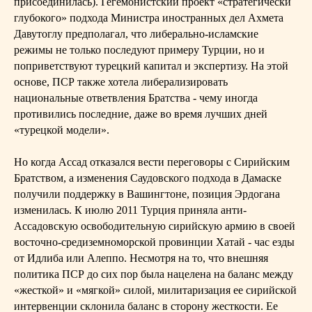
присоединилась). Гегемонистский проект «стратегически
глубокого» подхода Министра иностранных дел Ахмета
Давутоглу предполагал, что либерально-исламские
режимы не только последуют примеру Турции, но и
поприветствуют турецкий капитал и экспертизу. На этой
основе, ПСР также хотела либерализировать
национальные ответвления Братства - чему иногда
противились последние, даже во время лучших дней
«турецкой модели».
Но когда Ассад отказался вести переговоры с Сирийским
Братством, а изменения Саудовского подхода в Дамаске
получили поддержку в Вашингтоне, позиция Эрдогана
изменилась. К июлю 2011 Турция приняла анти-
Ассадовскую освободительную сирийскую армию в своей
восточно-средиземноморской провинции Хатай - час езды
от Идлиба или Алеппо. Несмотря на то, что внешняя
политика ПСР до сих пор была нацелена на баланс между
«жесткой» и «мягкой» силой, милитаризация ее сирийской
интервенции склонила баланс в сторону жесткости. Ее