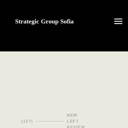
Strategic Group Sofia
future strategies for
Ukraine
NEW
(127)
LEFT
REVIEW