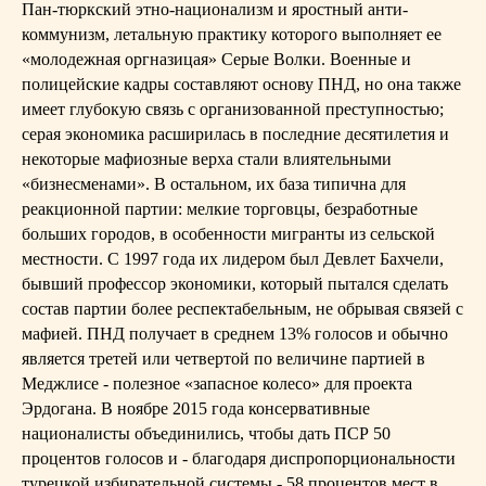
Пан-тюркский этно-национализм и яростный анти-
коммунизм, летальную практику которого выполняет ее
«молодежная оргназицая» Серые Волки. Военные и
полицейские кадры составляют основу ПНД, но она также
имеет глубокую связь с организованной преступностью;
серая экономика расширилась в последние десятилетия и
некоторые мафиозные верха стали влиятельными
«бизнесменами». В остальном, их база типична для
реакционной партии: мелкие торговцы, безработные
больших городов, в особенности мигранты из сельской
местности. С 1997 года их лидером был Девлет Бахчели,
бывший профессор экономики, который пытался сделать
состав партии более респектабельным, не обрывая связей с
мафией. ПНД получает в среднем 13% голосов и обычно
является третей или четвертой по величине партией в
Меджлисе - полезное «запасное колесо» для проекта
Эрдогана. В ноябре 2015 года консервативные
националисты объединились, чтобы дать ПСР 50
процентов голосов и - благодаря диспропорциональности
турецкой избирательной системы - 58 процентов мест в