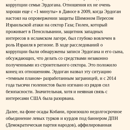
коррупции семьи Эрдогана. Отношения их не очень
хороши еще с «1 минуты» в Давосе в 2009, когда Эрдоган
настоял на опровержении защиты Шимоном Пересом
Израильской атаки на сектор Газа; Гюлен, который
проживает в Пенсильвании, защитник западных
интересов в исламском лагере, был глубоко вовлечен в
роль Израиля в регионе. В ходе расследований о
коррупции были обнаружены записи Эрдогана и его сына,
обсуждающих, что делать со средствами незаконно
полученными из строительного сектора. Это положило
конец их отношениям. Эрдоган назвал эту ситуацию
«темным планом» разработанным заграницей, и с 2014
года тысячи гюленистов было изгнано из рядов сил
безопасности. Значительная, хотя и неявная связь с
интересами США была разорвана.
Далее, на фоне осады Кобани, произошло недолгосрочное
обьединение левых турков и курдов под баннером ДПН
(Демократическая партия народов), аффилированная