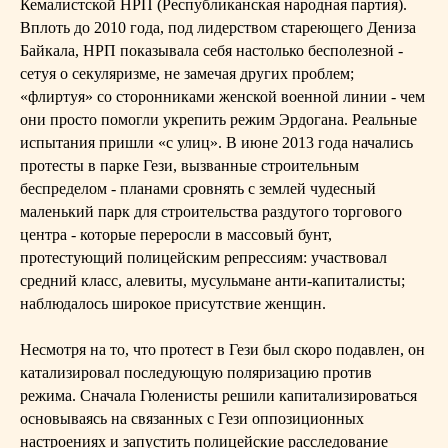
Кемалистской НРП (Республиканская народная партия).
Вплоть до 2010 года, под лидерством стареющего Дениза
Байкала, НРП показывала себя настолько бесполезной -
сетуя о секуляризме, не замечая других проблем;
«флиртуя» со сторонниками женской военной линии - чем
они просто помогли укрепить режим Эрдогана. Реальные
испытания пришли «с улиц». В июне 2013 года начались
протесты в парке Гези, вызванные строительным
беспределом - планами сровнять с землей чудесный
маленький парк для строительства раздутого торгового
центра - которые переросли в массовый бунт,
протестующий полицейским репрессиям: участвовал
средний класс, алевиты, мусульмане анти-капиталисты;
наблюдалось широкое присутствие женщин.
Несмотря на то, что протест в Гези был скоро подавлен, он
катализировал последующую поляризацию против
режима. Сначала Гюленисты решили капитализироваться
основываясь на связанных с Гези оппозиционных
настроениях и запустить полицейские расследование