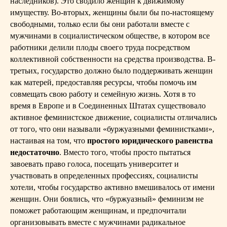
наследников). Это сводило женщин к движимому
имуществу. Во-вторых, женщины были бы по-настоящему
свободными, только если бы они работали вместе с
мужчинами в социалистическом обществе, в котором все
работники делили плоды своего труда посредством
коллективной собственности на средства производства. В-
третьих, государство должно было поддерживать женщин
как матерей, предоставляя ресурсы, чтобы помочь им
совмещать свою работу и семейную жизнь. Хотя в то
время в Европе и в Соединенных Штатах существовало
активное феминистское движение, социалисты отличались
от того, что они называли «буржуазными феминистками»,
настаивая на том, что
простого юридического равенства
недостаточно
. Вместо того, чтобы просто пытаться
завоевать право голоса, посещать университет и
участвовать в определенных профессиях, социалисты
хотели, чтобы государство активно вмешивалось от имени
женщин. Они боялись, что «буржуазный» феминизм не
поможет работающим женщинам, и предпочитали
организовывать вместе с мужчинами радикальное