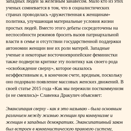
западных людей за железным занавесом. Мало кто из этих
ученых сомневается в том, что в социалистических
странах проводилась «дружественная к женщинам»
политика, улучшающая материальные условия жизни
простых людей. Вместо этого дебаты сосредоточены на
неспособности режимов бросить вызов патриархальной
власти в семье и отсутствии государственной поддержки
автономии женщин вне их роли матерей. Западные
ученые и некоторые восточноевропейские феминистки
также подвергли критике эту политику как своего рода
«освобождение сверху», которое оказалось
неэффективным и, в конечном счете, вредным, поскольку
оно подорвало появление массовых женских движений. В
своей статье 2015 года «Как мы пережили посткоммунизм
(и не смеялись)» Славенка Дракулич объясняет:
Эмансипация сверху - как я это называю - была основным
различием между жизнью женщин при коммунизме и
женщин в западных демократиях. Эмансипативный закон
был встроен в коммунистическую правовую систему,