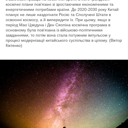
космічні плани пов'язані зі зростаючими економічними та
енергетичними потребами країни. До 2020-2030 року Китай
планує не лише наздогнати Росію та Сполучені Штати в
освоєнні космосу, а й випередити їх. При цьому, якщо в
період Мао Цзедуна і Ден Сяопіна космічна програма в
основному була пов'язана із військово-політичними
завданнями, то потім вона стала потужним імпульсом у
процесі модернізації китайського суспільства в цілому. (Віктор
Кіктенко)