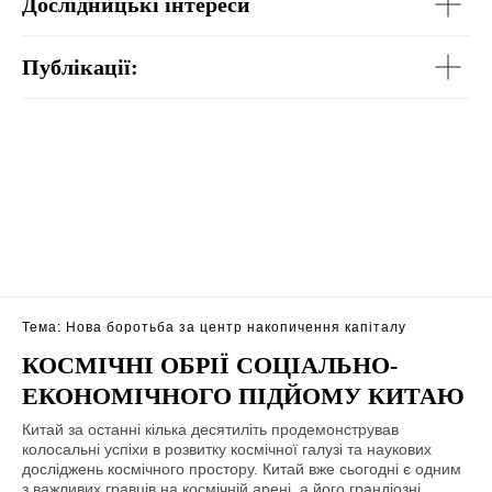
Дослідницькі інтереси
Публікації:
Тема: Нова боротьба за центр накопичення капіталу
КОСМІЧНІ ОБРІЇ СОЦІАЛЬНО-
ЕКОНОМІЧНОГО ПІДЙОМУ КИТАЮ
Китай за останні кілька десятиліть продемонстрував
колосальні успіхи в розвитку космічної галузі та наукових
досліджень космічного простору. Китай вже сьогодні є одним
з важливих гравців на космічній арені, а його грандіозні