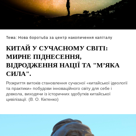
Тема: Нова боротьба за центр накопичення капіталу
КИТАЙ У СУЧАСНОМУ СВІТІ:
МИРНЕ ПІДНЕСЕННЯ,
ВІДРОДЖЕННЯ НАЦІЇ ТА "М’ЯКА
СИЛА".
Розкриття витоків становлення сучасної «китайської ідеології
та практики» побудови інноваційного світу для себе і
довкола, виходячи із історичних здобутків китайської
цивілізації. (В. О. Кіктенко)