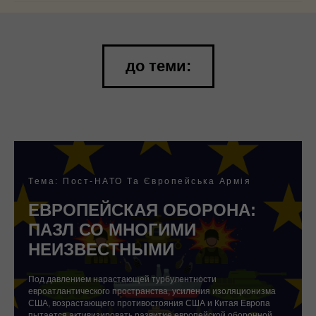
до теми:
Тема: Пост-НАТО Та Європейська Армія
ЕВРОПЕЙСКАЯ ОБОРОНА:
ПАЗЛ СО МНОГИМИ
НЕИЗВЕСТНЫМИ
Под давлением нарастающей турбулентности
евроатлантического пространства, усиления изоляционизма
США, возрастающего противостояния США и Китая Европа
пытается активизировать развитие европейской оборонной