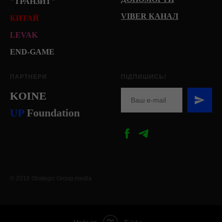
"ТРАНЗИТ"
VIBER КАНАЛ
КИТАЙ
LEVAK
END-GAME
ПАРТНЕРИ
ПІДПИШИСЬ!
KOINE
U
P
Foundation
© 2018 Strategic Group.media