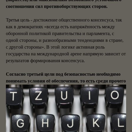
соотношения сил противоборствующих сторон.
Третья цель - достижение общественного консенсуса, так
как в демократиях «всегда есть напряжённость между
оборонной политикой правительства и парламента, с
одной стороны, и разнообразными тенденциями в стране,
с другой стороны». В этой логике активная роль
государства на международной арене напрямую зависит от
результатов формирования консенсуса.
Согласно третьей цели под безопасностью необходимо
понимать условия её обеспечения, то есть среди прочего
наличие внутриполитического консенсуса относительно
обороны и принципов применения силы.
Очевидно, что общественный консенсус, касающийся
союзнических отношений, сотрудничества, роли страны в
мире и вклада в западную модель, должен периодически
обновляться. Соотношение сил, баланс (паритет), статус-