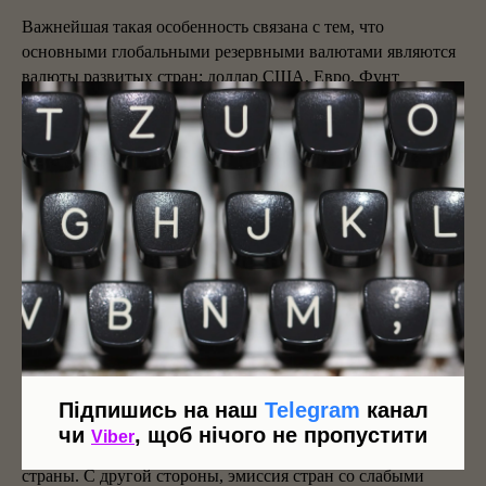
Важнейшая такая особенность связана с тем, что
основными глобальными резервными валютами являются
валюты развитых стран: доллар США, Евро, Фунт
стерлингов, Иена, Швейцарский франк. Среди
развивающихся стран лишь китайский юань в 2016 г. был
включен МВФ в «корзину» специальных прав
заимствования, однако он имеет только частичную
конвертируемость. Для развивающихся стран это означает
изначальное нахождение в проигрышных условиях в
качестве участника внешнеэкономических отношений.
Это, прежде всего, связано с тем, что развитые страны
имеют широкие возможности для эмиссии денежного
эквивалента, который можно «отоварить» практически в
любой точке планеты, получив, таким образом, какие-
угодно ресурсы, необходимые для поддержания
собственных экономик. Эмиссия развитых стран
Підпишись на наш
Telegram
канал
обусловливает вялую глобальную инфляцию, от которой, в
чи
, щоб нічого не пропустити
Viber
первую очередь, страдают все те же слабо развитые
страны. С другой стороны, эмиссия стран со слабыми