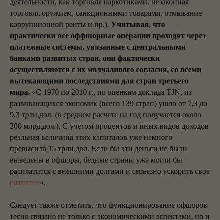
деятельности, как торговля наркотиками, незаконная
торговля оружием, санкционными товарами, отмывание
коррупционной ренты и пр.).
Учитывая, что
практически все оффшорные операции проходят через
платежные системы, увязанные с центральными
банками развитых стран, они фактически
осуществляются с их молчаливого согласия, со всеми
вытекающими последствиями для стран третьего
мира.
«С 1970 по 2010 г., по оценкам доклада TJN, из
развивающихся экономик (всего 139 стран) ушло от 7,3 до
9,3 трлн.дол. (в среднем расчете на год получается около
200 млрд.дол.). С учетом процентов и иных видов доходов
реальная величина этих капиталов уже намного
превысила 15 трлн.дол. Если бы эти деньги не были
выведены в офшоры, бедные страны уже могли бы
расплатится с внешними долгами и серьезно ускорить свое
развитие
».
Следует также отметить, что функционирование офшоров
тесно связано не только с экономическими аспектами, но и