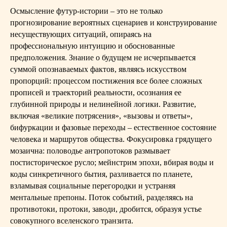
Осмысление футур-истории – это не только
прогнозирование вероятных сценариев и конструирование
несуществующих ситуаций, опираясь на
профессиональную интуицию и обоснованные
предположения. Знание о будущем не исчерпывается
суммой опознаваемых фактов, являясь искусством
пропорций: процессом постижения все более сложных
прописей и траекторий реальности, осознания ее
глубинной природы и нелинейной логики. Развитие,
включая «великие потрясения», «вызовы и ответы»,
бифуркации и фазовые переходы – естественное состояние
человека и маршрутов общества. Фокусировка грядущего
мозаична: половодье антропотоков размывает
постисторическое русло; мейнстрим эпохи, вбирая воды и
коды синкретичного бытия, разливается по планете,
взламывая социальные перегородки и устраняя
ментальные препоны. Поток событий, разделяясь на
противотоки, протоки, заводи, дробится, образуя устье
совокупного вселенского транзита.