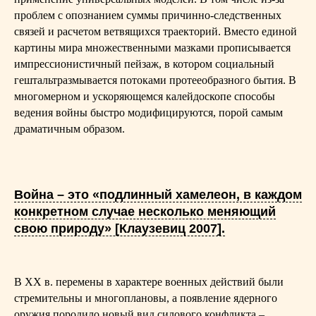
проблем с опознанием суммы причинно-следственных
связей и расчетом ветвящихся траекторий. Вместо единой
картины мира множественными мазками прописывается
импрессионистичный пейзаж, в котором социальный
гештальтразмывается потоками протееобразного бытия. В
многомерном и ускоряющемся калейдоскопе способы
ведения войны быстро модифицируются, порой самым
драматичным образом.
Война – это «подлинный хамелеон, в каждом
конкретном случае несколько меняющий
свою природу» [Клаузевиц 2007].
В ХХ в. перемены в характере военных действий были
стремительны и многоплановы, а появление ядерного
оружия породило новый вид силового конфликта –