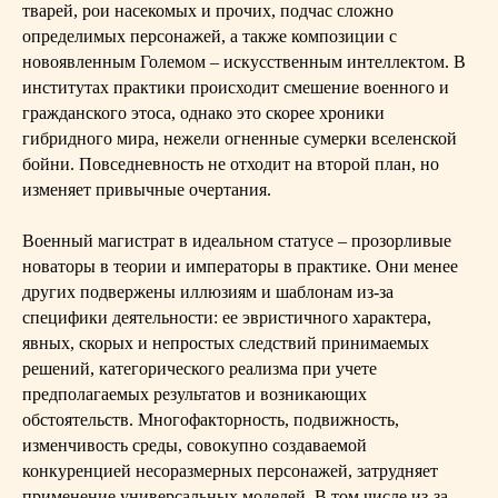
тварей, рои насекомых и прочих, подчас сложно
определимых персонажей, а также композиции с
новоявленным Големом – искусственным интеллектом. В
институтах практики происходит смешение военного и
гражданского этоса, однако это скорее хроники
гибридного мира, нежели огненные сумерки вселенской
бойни. Повседневность не отходит на второй план, но
изменяет привычные очертания.
Военный магистрат в идеальном статусе – прозорливые
новаторы в теории и императоры в практике. Они менее
других подвержены иллюзиям и шаблонам из-за
специфики деятельности: ее эвристичного характера,
явных, скорых и непростых следствий принимаемых
решений, категорического реализма при учете
предполагаемых результатов и возникающих
обстоятельств. Многофакторность, подвижность,
изменчивость среды, совокупно создаваемой
конкуренцией несоразмерных персонажей, затрудняет
применение универсальных моделей. В том числе из-за