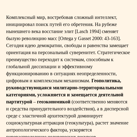
Комплексный мир, востребовав сложный интеллект,
инициировал поиск путей его обретения. На рубеже
нынешнего века восстание элит [Lasch 1994] сменяет
былую революцию масс [Ortega y Gasset 2000: 43-163].
Сегодня идею демократии, свободы и равенства замещает
ориентация на персональный суверенитет. Стратегическое
преимущество переходит к системам, способным к
глобальной диссипации и эффективному
функционированию в ситуациях неопределенности,
цифровым и комплексным механизмам.
Геополитика,
руководствующаяся милитарно-территориальными
категориями, усложняется и замещается деятельной
партитурой
–
геоэкономикой
(соответственно меняются
и средства принудительного воздействия), а в дисперсной
среде с эластичной архитектурой доминирует
социокультурная аттракция (геокультура), растет значение
антропологического фактора, ускоряется
перераспределение человеческих ресурсов