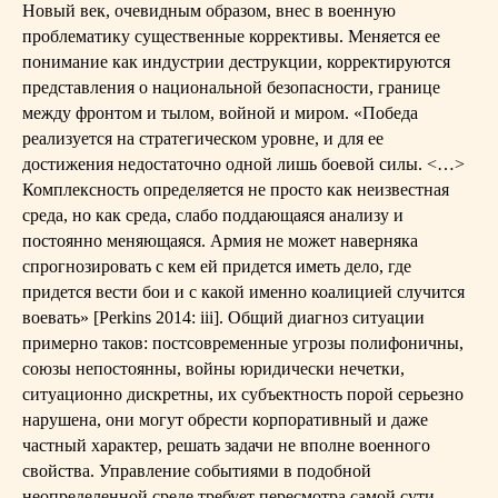
Новый век, очевидным образом, внес в военную
проблематику существенные коррективы. Меняется ее
понимание как индустрии деструкции, корректируются
представления о национальной безопасности, границе
между фронтом и тылом, войной и миром. «Победа
реализуется на стратегическом уровне, и для ее
достижения недостаточно одной лишь боевой силы. <…>
Комплексность определяется не просто как неизвестная
среда, но как среда, слабо поддающаяся анализу и
постоянно меняющаяся. Армия не может наверняка
спрогнозировать с кем ей придется иметь дело, где
придется вести бои и с какой именно коалицией случится
воевать» [Perkins 2014: iii]. Общий диагноз ситуации
примерно таков: постсовременные угрозы полифоничны,
союзы непостоянны, войны юридически нечетки,
ситуационно дискретны, их субъектность порой серьезно
нарушена, они могут обрести корпоративный и даже
частный характер, решать задачи не вполне военного
свойства. Управление событиями в подобной
неопределенной среде требует пересмотра самой сути