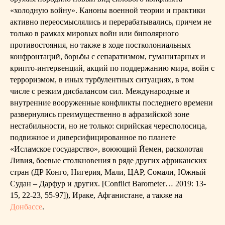
«холодную войну». Каноны военной теории и практики
активно переосмыслялись и перерабатывались, причем не
только в рамках мировых войн или биполярного
противостояния, но также в ходе постколониальных
конфронтаций, борьбы с сепаратизмом, гуманитарных и
крипто-интервенций, акций по поддержанию мира, войн с
терроризмом, в иных турбулентных ситуациях, в том
числе с резким дисбалансом сил. Международные и
внутренние вооруженные конфликты последнего времени
развернулись преимущественно в афразийской зоне
нестабильности, но не только: сирийская чересполосица,
подвижное и диверсифицированное по планете
«Исламское государство», воюющий Йемен, расколотая
Ливия, боевые столкновения в ряде других африканских
стран (ДР Конго, Нигерия, Мали, ЦАР, Сомали, Южный
Судан – Дарфур и других. [Conflict Barometer… 2019: 13-
15, 22-23, 55-97]), Ираке, Афганистане, а также на
Донбассе
.