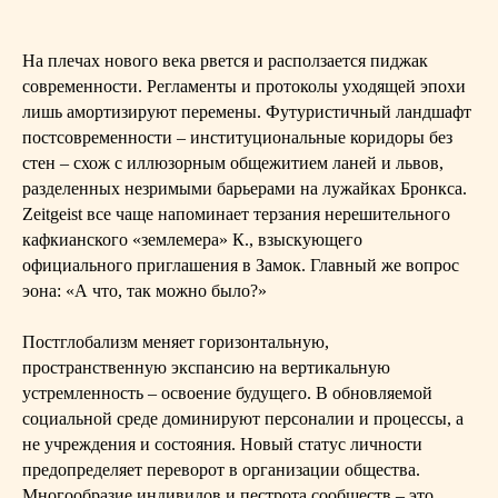
На плечах нового века рвется и расползается пиджак
современности. Регламенты и протоколы уходящей эпохи
лишь амортизируют перемены. Футуристичный ландшафт
постсовременности – институциональные коридоры без
стен – схож с иллюзорным общежитием ланей и львов,
разделенных незримыми барьерами на лужайках Бронкса.
Zeitgeist все чаще напоминает терзания нерешительного
кафкианского «землемера» К., взыскующего
официального приглашения в Замок. Главный же вопрос
эона: «А что, так можно было?»
Постглобализм меняет горизонтальную,
пространственную экспансию на вертикальную
устремленность – освоение будущего. В обновляемой
социальной среде доминируют персоналии и процессы, а
не учреждения и состояния. Новый статус личности
предопределяет переворот в организации общества.
Многообразие индивидов и пестрота сообществ – это