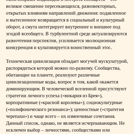
великое смешение пересекающихся, разновекторных,
открытых влияниям направлений движения: подавленное
и вытесненное возвращается в социальный и культурный
оборот, а смута интегрирует внутреннее и внешнее под
эгидой всеобщего. В турбулентной среде актуализируются
разночтения перспектив, усиливается эволюционная
конкуренция и культивируется воинственный этос.
Техническая цивилизация обладает могучей мускулатурой,
распорядиться которой можно по-разному. Сообщества,
обитающие на планете, реализуют различные
цивилизационные коды, вопрос в том, какой окажется
доминирующим. В человеческой вселенной присутствуют
стратегии личного успеха («викария из Брея»),
корпоративные («красной королевы»); социокультурные
(«полифонического резонанса»); ценностные («стратегия
черепахи») и чаще всего – их изменчивые сочетания.
Данный список, однако, не является исчерпывающим. Не
исключен выбор – личностями, сообществами или