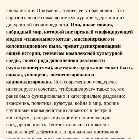
Глобализация Ойкумены, точнее, ее вторая волна – это
горизонтальное совмещение культур при удержании их
диахронной неоднородности.
Или, иначе говоря,
гибридный мир, который вне прежней унифицирующей
модели «плавильного котла», миссионерского и
колонизационного пыла, чреват десинхронизацией
общей истории, генезисом комплексной культурной
среды, своего рода дополненной реальности
(мультиуниверсума), чье емкое содержание может быть,
однако, уплощено, люмпенизировано и
карнавализировано.
Постсовременное междуречье
интегрирует и сочетает, «гибридизирует» также то, что
ранее было функционально и категориально разделено:
экономика, политика, культура, война и мир, прочие
групповые взаимодействия сливаются в пестрый
континуум, трангрессирующий и национальную
государственность. Генезис новизны сопряжен с
нарастающей дефектностью привычных протоколов,
установление же иных стандартов, как правило, отстает от