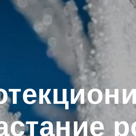
отекциони
астание р