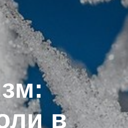
зм:
оли в