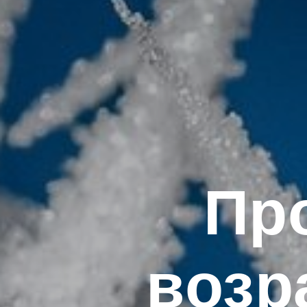
Пр
возр