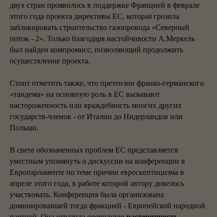
двух стран проявилось в поддержке Францией в феврале
этого года проекта директивы ЕС, которая грозила
заблокировать строительство газопровода «Северный
поток - 2». Только благодаря настойчивости А.Меркель
был найден компромисс, позволяющий продолжить
осуществление проекта.
Стоит отметить также, что претензии франко-германского
«тандема» на основную роль в ЕС вызывают
настороженность или враждебность многих других
государств-членов - от Италии до Нидерландов или
Польши.
В свете обозначенных проблем ЕС представляется
уместным упомянуть о дискуссии на конференции в
Европарламенте по теме причин евроскептицизма в
апреле этого года, в работе которой автору довелось
участвовать. Конференция была организована
доминировавшей тогда фракцией - Европейской народной
партией. Она отразила очевидную
растерянность