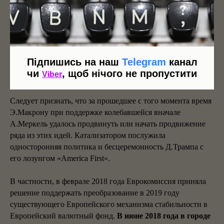
Европейского валютного фонда и Европейского совета
безопасности, учреждение отдельного «еврозоновского»
парламента, а помимо этого - избрание нынешнего
Европарламента и назначение еврокомиссаров на
транснациональной основе. Одновременно президент
Підпишись на наш
Telegram
канал
выдвинул ряд инициатив по продвижению автономной
чи
, щоб нічого не пропустити
Viber
европейской обороны.
Следует признать, что за прошедшее с того момента время
Э.Макрону при поддержке колебавшейся вначале
А.Меркель удалось продвинуть или начать продвижение
ряда из этих идей. Катализатором послужила
односторонняя политика и бесцеремонность Д.Трампа с
его лозунгом «America First».
В частности, в феврале 2018 года Еврокомиссия приняла
решение поддержать преобразование в 2019 году
существующего Европейского механизма стабильности в
Европейский валютный фонд.
В июне 2018 года в городе