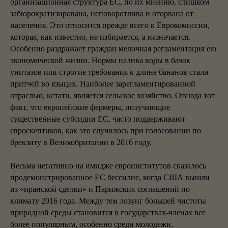
организационная структура ЕС, по их мнению, слишком
забюрократизирована, неповоротлива и оторвана от
населения. Это относится прежде всего к Еврокомиссии,
которая, как известно, не избирается, а назначается.
Особенно раздражает граждан мелочная регламентация ею
экономической жизни. Нормы налива воды в бачок
унитазов или строгие требования к длине бананов стали
притчей во языцех. Наиболее зарегламентированной
отраслью, кстати, является сельское хозяйство. Отсюда тот
факт, что европейские фермеры, получающие
существенные субсидии ЕС, часто поддерживают
евроскептиков, как это случилось при голосовании по
брекзиту в Великобритании в 2016 году.
Весьма негативно на имидже евроинститутов сказалось
продемонстрированное ЕС бессилие, когда США вышли
из «иранской сделки» и Парижских соглашений по
климату 2016 года. Между тем лозунг большей чистоты
природной среды становится в государствах-членах все
более популярным, особенно среди молодежи.