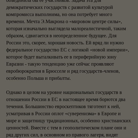
объединила бы ее участников. Задача эта для
демократических государств с развитой культурой
компромисса выполнима, но она потребует много
времени. Мечта Э.Макрона о «мировом центре силы»,
которая изначально выглядела малореалистичной, таким
образом, сдвигается в неопределенное будущее. Для
России это, скорее, хорошая новость. Ей вряд ли нужно
федеральное государство ЕС с логикой «новой империи»,
которое будет выталкивать ее в периферийную зону
Евразии - такую тенденцию уже сейчас проявляют
евробюрократия в Брюсселе и ряд государств-членов,
особенно Польша и прибалты.
Однако в целом на уровне национальных государств в
отношении России в ЕС в настоящее время борются два
течения. Большинство евроскептиков тяготеют к ней,
усматривая в России оплот «суверенизма» в Европе и
мире и защитницу традиционных, особенно христианских
ценностей. Вместе с тем в геополитическом плане они и
ряд других сил, в основном из правого лагеря, видят