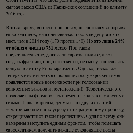
Стоит заметить, что свою роль в подъеме этих движений
сыграл выход США из Парижских соглашений по климату
2016 года.
В то же время, вопреки прогнозам, не состоялся «прорыв»
евроскептиков, хотя они завоевали больше депутатских
мест, чем в 2014 году (173 против 140). Но
это лишь 24%
от общего числа в 751 место
. При таком
представительстве, даже если евроскептики сумеют
создать фракцию, они, естественно, не смогут определять
общую политику Европарламента. Однако, поскольку
теперь в нем нет четкого большинства, у евроскептиков
появляются новые возможности при голосовании
конкретных законов и постановлений. Теоретически это
позволяет им формировать временные альянсы с другими
силами. Пока, впрочем, депутаты от других партий,
усматривающие в них угрозу интеграционному процессу,
открещиваются от такой перспективы. Судя по всему, они
намерены выступить единым фронтом, чтобы помешать
евроскептикам получить важные руководящие посты