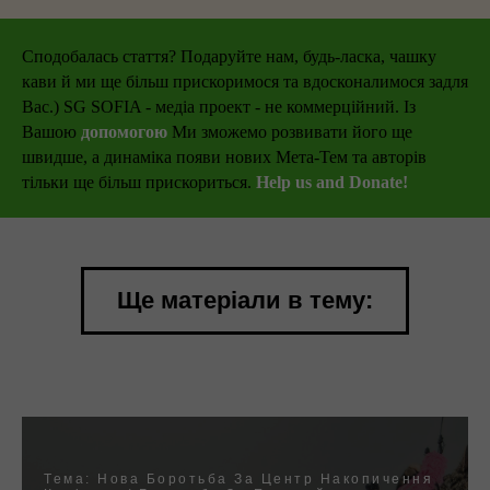
Сподобалась стаття? Подаруйте нам, будь-ласка, чашку
кави й ми ще більш прискоримося та вдосконалимося задля
Вас.) SG SOFIA - медіа проект - не коммерційний. Із
Вашою
допомогою
Ми зможемо розвивати його ще
швидше, а динаміка появи нових Мета-Тем та авторів
тільки ще більш прискориться.
Help us and Donate!
Ще матеріали в тему:
Тема: Нова Боротьба За Центр Накопичення