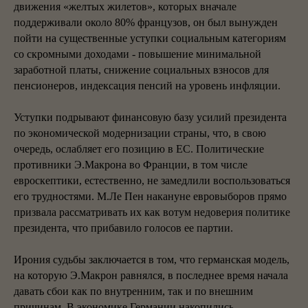
движения «желтых жилетов», которых вначале
поддерживали около 80% французов, он был вынужден
пойти на существенные уступки социальным категориям
со скромными доходами - повышение минимальной
заработной платы, снижение социальных взносов для
пенсионеров, индексация пенсий на уровень инфляции.
Уступки подрывают финансовую базу усилий президента
по экономической модернизации страны, что, в свою
очередь, ослабляет его позицию в ЕС. Политические
противники Э.Макрона во Франции, в том числе
евроскептики, естественно, не замедлили воспользоваться
его трудностями. М.Ле Пен накануне евровыборов прямо
призвала рассматривать их как вотум недоверия политике
президента, что прибавило голосов ее партии.
Ирония судьбы заключается в том, что германская модель,
на которую Э.Макрон равнялся, в последнее время начала
давать сбои как по внутренним, так и по внешним
причинам. В экономике Германии накопились