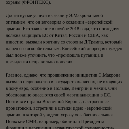
охраны (ФРОНТЕКС).
Достигнутые успехи вызвали у Э.Макрона такой
оптимизм, что он заговорил о создании «европейской
армии». Его заявление в ноябре 2018 года, что последняя
должна защищать ЕС от Китая, России и США, как
известно, вызвали критику со стороны Д.Трампа, который
нашел его оскорбительным. Елисейский дворец вынужден
был позже уточнить, что «произошла путаница и
президента неправильно поняли».
Главное, однако, что продвижение инициатив Э.Макрона
вызвало недовольство в государствах-членах, не входящих
в зону евро, особенно в Польше, Венгрии и Чехии. Они
обоснованно опасаются своей маргинализации в ЕС.
Почти все страны Восточной Европы, настроенные
пронатовски, встретили в штыки идею «европейской
армии», в которой увидели угрозу ослабления альянса.
Польские СМИ, например, обвинили Президента
Франции в нарушении «атлантической солидарности»