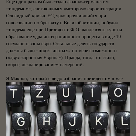
Еще один разлом был создан франко-германским
«тандемом», считающимся «мотором» евроинтеграции.
Очевидный кризис ЕС, ярко проявившийся при
голосовании по брекзиту в Великобритании, побудил
«тандем» еще при Президенте Ф.Олланде взять курс на
образование ядра интеграционного процесса в виде 19
государств зоны евро. Остальные девять государств
должны были «подтягиваться» по мере возможности
(«двухскоростная Европа»). Правда, тогда это стало,
скорее, декларированием намерений.
Э.Макрон, который еще до избрания президентом в мае
2017 года мечтал о превращении ЕС в «мировой центр
силы, способный противостоять Китаю, России и США»,
уже в сентябре того же года в выступлении в Сорбонском
университете выдвинул программу реформ в зоне евро,
которая, по сути, открывала перспективу создания
федерального государства. Среди его предложений стоит
напомнить: формирование общего бюджета этой зоны,
назначение в ней министра финансов, создание