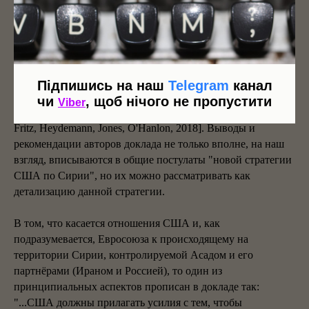
Ираном"). Тем не менее появляются и аналитические
работы, посвящённые обновлению сирийского аспекта
стратегии США. Одна из наиболее, на наш взгляд,
значимых работ - аналитический доклад под названием
"10-градусное смещение в сирийской стратегии" (A10-
degree shift in Syria strategy), подготовленный на базе
Підпишись на наш
Telegram
канал
Брукингского института группой известных специалистов
чи
, щоб нічого не пропустити
Viber
по вопросам безопасности и Ближнего Востока [Alaaldin,
Fritz, Heydemann, Jones, O'Hanlon, 2018]. Выводы и
рекомендации авторов доклада не только вполне, на наш
взгляд, вписываются в общие постулаты "новой стратегии
США по Сирии", но их можно рассматривать как
детализацию данной стратегии.
В том, что касается отношения США и, как
подразумевается, Евросоюза к происходящему на
территории Сирии, контролируемой Асадом и его
партнёрами (Ираном и Россией), то один из
принципиальных аспектов прописан в докладе так:
"...США должны прилагать усилия с тем, чтобы