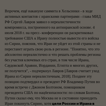
Впрочем, ещё накануне саммита в Хельсинки - в ходе
активных контактов с иранскими партнерами - глава МИД
РФ Сергей Лавров заявил о нереалистичности
компромисса, построенного на антииранской основе. 4
июля 2018 г. на пресс- конференции он раскритиковал
требование США к Ирану полностью вывести его войска
из Сирии, пояснив, что Иран не уйдет из этой страны и не
перестанет играть свою роль в регионе. "Понятно, что это
абсолютно нереалистично и что решать проблемы региона
без участия ключевых его стран, в том числе Ирана,
Саудовской Аравии, Иордании, Египта и многих других,
не получится", - подчеркнул Лавров [Лавров считает уход
Ирана из Сирии нереалистичным, 2018]. Позднее эту
позицию подтвердил и президент РФ Владимир Путин во
время встречи с Джоном Болтоном, помощником
президента США по нацбезопасности: по словам Болтона,
Путин сказал ему, что Москва не в состоянии принудить
Иран покинуть Сирию, хотя
цели России и Ирана в