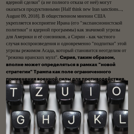
ядерной сделки" (а не полного отказа от неё) могут
оказаться продуктивными [Half think new Iran sanctions...,
August 09, 2018]. В общественном мнении США
укрепляется восприятие Ирана (его "экспансионистской
политики" и ядерной программы) как значимой угрозы
для Америки и её союзников, а Сирии - как частного
случая воспроизведения и одновременно "подпитки" этой
угрозы режимом Асада, который становится неотделим от
"режима иранских мулл".
Сирия, таким образом,
вполне может определяться в рамках "новой
стратегии" Трампа как поле ограниченного
применения военной силы для противодействия,
прежде всего, Ирану.
Среди предлагаемых различными "мозговыми центрами"
в США обновлений нынешнего подхода Белого дома к
проблеме Сирии-Ирана заметно преобладает восприятие
этого конфликтного узла в вышеуказанном ключе ("Сирия
для США - частный случай проявления противостояния с