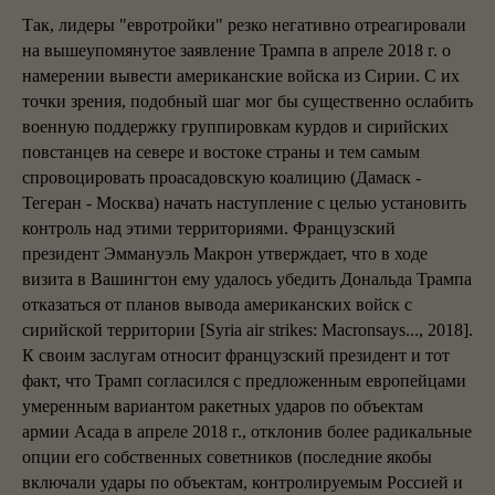
Так, лидеры "евротройки" резко негативно отреагировали
на вышеупомянутое заявление Трампа в апреле 2018 г. о
намерении вывести американские войска из Сирии. С их
точки зрения, подобный шаг мог бы существенно ослабить
военную поддержку группировкам курдов и сирийских
повстанцев на севере и востоке страны и тем самым
спровоцировать проасадовскую коалицию (Дамаск -
Тегеран - Москва) начать наступление с целью установить
контроль над этими территориями. Французский
президент Эммануэль Макрон утверждает, что в ходе
визита в Вашингтон ему удалось убедить Дональда Трампа
отказаться от планов вывода американских войск с
сирийской территории [Syria air strikes: Macronsays..., 2018].
К своим заслугам относит французский президент и тот
факт, что Трамп согласился с предложенным европейцами
умеренным вариантом ракетных ударов по объектам
армии Асада в апреле 2018 г., отклонив более радикальные
опции его собственных советников (последние якобы
включали удары по объектам, контролируемым Россией и