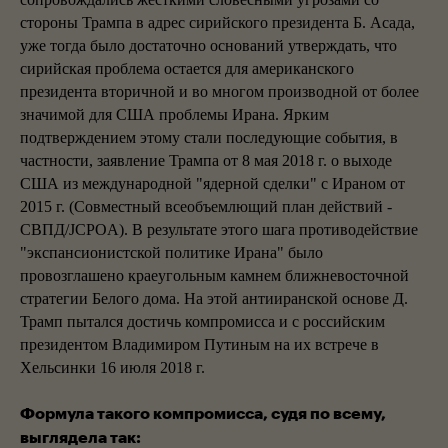
стороны Трампа в адрес сирийского президента Б. Асада,
уже тогда было достаточно оснований утверждать, что
сирийская проблема остается для американского
президента вторичной и во многом производной от более
значимой для США проблемы Ирана. Ярким
подтверждением этому стали последующие события, в
частности, заявление Трампа от 8 мая 2018 г. о выходе
США из международной "ядерной сделки" с Ираном от
2015 г. (Совместный всеобъемлющий план действий -
СВПД/JCPOA). В результате этого шага противодействие
"экспансионистской политике Ирана" было
провозглашено краеугольным камнем ближневосточной
стратегии Белого дома. На этой антииранской основе Д.
Трамп пытался достичь компромисса и с российским
президентом Владимиром Путиным на их встрече в
Хельсинки 16 июля 2018 г.
Формула такого компромисса, судя по всему,
выглядела так: