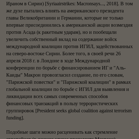
Ираном в Сирии) [Syriaairstrikes: Macronsays..., 2018]. В том
же духе пытались влиять на американского президента
главы Великобритании и Германии, которые не только
впервые присоединились к американской акции возмездия
против Асада (к ракетным ударам), но и пообещали
увеличить собственный вклад на содержание войск
международной коалиции против ИГИЛ, задействованных
на северо-востоке Сирии. Более того, в своей речи 26
апреля 2018 г. в Лондоне в ходе Международной
конференции по борьбе с финансированием ИГ и "Аль-
Каиды" Макрон провозгласил создание, по его словам,
"Парижской повестки" и "Парижской коалиции" в рамках
глобальной коалиции по борьбе с ИГИЛ для выявления и
ликвидации всех самых современных способов
финансовых транзакций в пользу террористических
группировок [President seeks global coalition against terrorism
funding].
Подобные шаги можно расценивать как стремление