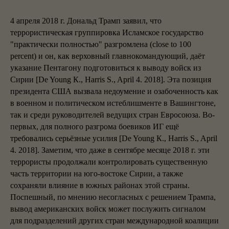
4 апреля 2018 г. Дональд Трамп заявил, что
террористическая группировка Исламское государство
"практически полностью" разгромлена (close to 100
percent) и он, как верховный главнокомандующий, даёт
указание Пентагону подготовиться к выводу войск из
Сирии [De Young К., Harris S., April 4. 2018]. Эта позиция
президента США вызвала недоумение и озабоченность как
в военном и политическом истеблишменте в Вашингтоне,
так и среди руководителей ведущих стран Евросоюза. Во-
первых, для полного разгрома боевиков ИГ ещё
требовались серьёзные усилия [De Young К., Harris S., April
4. 2018]. Заметим, что даже в сентябре месяце 2018 г. эти
террористы продолжали контролировать существенную
часть территории на юго-востоке Сирии, а также
сохраняли влияние в южных районах этой страны.
Поспешный, по мнению несогласных с решением Трампа,
вывод американских войск может послужить сигналом
для подразделений других стран международной коалиции