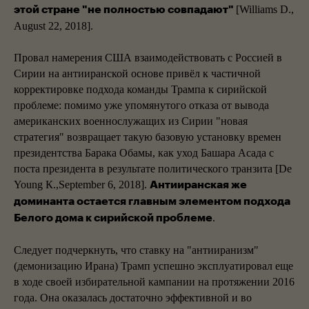
[Williams D.,
этой стране "не полностью совпадают"
August 22, 2018].
Провал намерения США взаимодействовать с Россией в
Сирии на антииранской основе привёл к частичной
корректировке подхода команды Трампа к сирийской
проблеме: помимо уже упомянутого отказа от вывода
американских военнослужащих из Сирии "новая
стратегия" возвращает такую базовую установку времен
президентства Барака Обамы, как уход Башара Асада с
поста президента в результате политического транзита [De
Young К.,September 6, 2018].
Антииранская же
доминанта остается главным элементом подхода
.
Белого дома к сирийской проблеме
Следует подчеркнуть, что ставку на "антииранизм"
(демонизацию Ирана) Трамп успешно эксплуатировал еще
в ходе своей избирательной кампании на протяжении 2016
года. Она оказалась достаточно эффективной и во