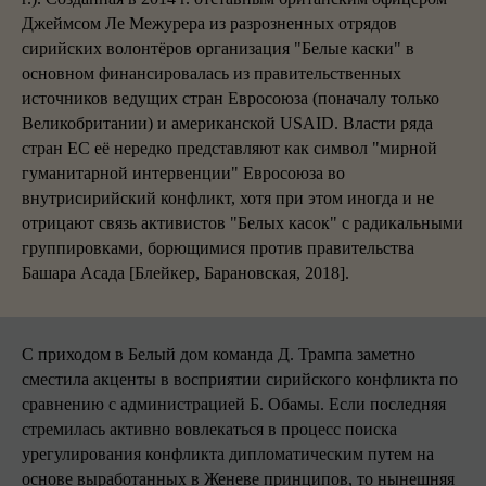
Джеймсом Ле Межурера из разрозненных отрядов
сирийских волонтёров организация "Белые каски" в
основном финансировалась из правительственных
источников ведущих стран Евросоюза (поначалу только
Великобритании) и американской USAID. Власти ряда
стран ЕС её нередко представляют как символ "мирной
гуманитарной интервенции" Евросоюза во
внутрисирийский конфликт, хотя при этом иногда и не
отрицают связь активистов "Белых касок" с радикальными
группировками, борющимися против правительства
Башара Асада [Блейкер, Барановская, 2018].
С приходом в Белый дом команда Д. Трампа заметно
сместила акценты в восприятии сирийского конфликта по
сравнению с администрацией Б. Обамы. Если последняя
стремилась активно вовлекаться в процесс поиска
урегулирования конфликта дипломатическим путем на
основе выработанных в Женеве принципов, то нынешняя