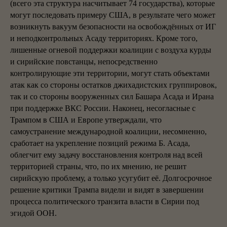
(всего эта структура насчитывает 74 государства), которые
могут последовать примеру США, в результате чего может
возникнуть вакуум безопасности на освобождённых от ИГ
и неподконтрольных Асаду территориях. Кроме того,
лишенные огневой поддержки коалиции с воздуха курды
и сирийские повстанцы, непосредственно
контролирующие эти территории, могут стать объектами
атак как со стороны остатков джихадистских группировок,
так и со стороны вооруженных сил Башара Асада и Ирана
при поддержке ВКС России. Наконец, несогласные с
Трампом в США и Европе утверждали, что
самоустранение международной коалиции, несомненно,
сработает на укрепление позиций режима Б. Асада,
облегчит ему задачу восстановления контроля над всей
территорией страны, что, по их мнению, не решит
сирийскую проблему, а только усугубит её. Долгосрочное
решение критики Трампа видели и видят в завершении
процесса политического транзита власти в Сирии под
эгидой ООН.