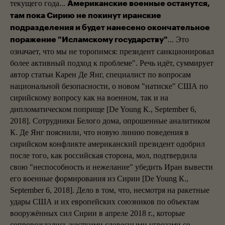
текущего года...
Американские военные останутся,
там пока Сирию не покинут иранские
подразделения и будет нанесено окончательное
... Это
поражение "Исламскому государству"
означает, что мы не торопимся: президент санкционировал
более активный подход к проблеме". Речь идёт, суммирует
автор статьи Карен Де Янг, специалист по вопросам
национальной безопасности, о новом "натиске" США по
сирийскому вопросу как на военном, так и на
дипломатическом поприще [De Young К., September 6,
2018]. Сотрудники Белого дома, опрошенные аналитиком
К. Де Янг пояснили, что новую линию поведения в
сирийском конфликте американский президент одобрил
после того, как российская сторона, мол, подтвердила
свою "неспособность и нежелание" убедить Иран вывести
его военные формирования из Сирии [De Young К.,
September 6, 2018]. Дело в том, что, несмотря на ракетные
удары США и их европейских союзников по объектам
вооружённых сил Сирии в апреле 2018 г., которые
сопровождались жесткими словесными угрозами со