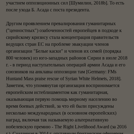
участием оппозиционных сил [Шумилин, 2018b]. То есть
после ухода Б. Асада с поста президента.
Другим проявлением превалирования гуманитарных
("ценностных") озабоченностей европейцев в подходе к
сирийскому кризису стала концентрация правительств
ведущих стран ЕС на проблеме эвакуации членов
организации "Белые каски" и членов их семей (порядка
800 человек) из юго-западных районов Сирии в июле 2018
г. - в период наступательных операций армии Асада и его
союзников на анклавы оппозиции там [Germany: FMs
Huntand Mass praise rescue of Syrian White Helmets, 2018].
Заметим, что упомянутая организация воспринимается
европейским истеблишментом как гуманитарная,
оказывающая первую помощь мирному населению во
время боевых действий, за что ей были присуждены
несколько международных (в основном европейских)
наград, включая так называемую альтернативную
нобелевскую премию - The Right Livelihood Award (за 2016
г.). Созданная в 2014 г. отставным британским офицером