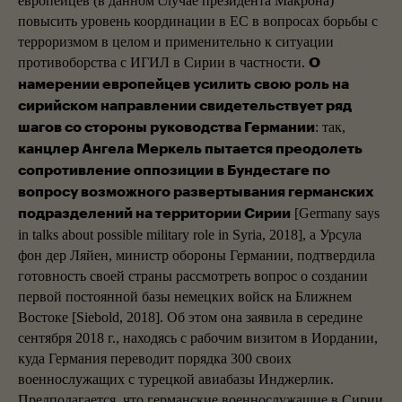
европейцев (в данном случае президента Макрона)
повысить уровень координации в ЕС в вопросах борьбы с
терроризмом в целом и применительно к ситуации
противоборства с ИГИЛ в Сирии в частности.
О
намерении европейцев усилить свою роль на
сирийском направлении свидетельствует ряд
: так,
шагов со стороны руководства Германии
канцлер Ангела Меркель пытается преодолеть
сопротивление оппозиции в Бундестаге по
вопросу возможного развертывания германских
[Germany says
подразделений на территории Сирии
in talks about possible military role in Syria, 2018], а Урсула
фон дер Ляйен, министр обороны Германии, подтвердила
готовность своей страны рассмотреть вопрос о создании
первой постоянной базы немецких войск на Ближнем
Востоке [Siebold, 2018]. Об этом она заявила в середине
сентября 2018 г., находясь с рабочим визитом в Иордании,
куда Германия переводит порядка 300 своих
военнослужащих с турецкой авиабазы Инджерлик.
Предполагается, что германские военнослужащие в Сирии