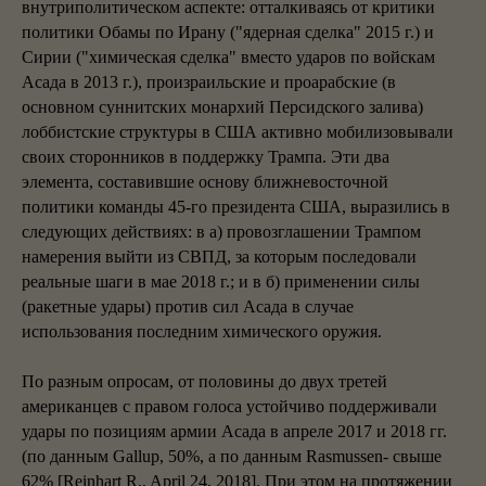
внутриполитическом аспекте: отталкиваясь от критики
политики Обамы по Ирану ("ядерная сделка" 2015 г.) и
Сирии ("химическая сделка" вместо ударов по войскам
Асада в 2013 г.), произраильские и проарабские (в
основном суннитских монархий Персидского залива)
лоббистские структуры в США активно мобилизовывали
своих сторонников в поддержку Трампа. Эти два
элемента, составившие основу ближневосточной
политики команды 45-го президента США, выразились в
следующих действиях: в а) провозглашении Трампом
намерения выйти из СВПД, за которым последовали
реальные шаги в мае 2018 г.; и в б) применении силы
(ракетные удары) против сил Асада в случае
использования последним химического оружия.
По разным опросам, от половины до двух третей
американцев с правом голоса устойчиво поддерживали
удары по позициям армии Асада в апреле 2017 и 2018 гг.
(по данным Gallup, 50%, а по данным Rasmussen- свыше
62% [Reinhart R., April 24, 2018]. При этом на протяжении