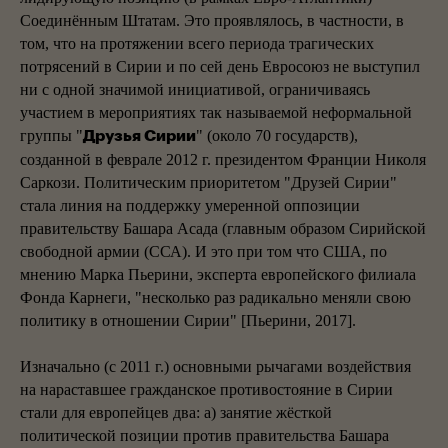
Соединённым Штатам. Это проявлялось, в частности, в
том, что на протяжении всего периода трагических
потрясений в Сирии и по сей день Евросоюз не выступил
ни с одной значимой инициативой, ограничиваясь
участием в мероприятиях так называемой неформальной
группы "
" (около 70 государств),
Друзья Сирии
созданной в феврале 2012 г. президентом Франции Николя
Саркози. Политическим приоритетом "Друзей Сирии"
стала линия на поддержку умеренной оппозиции
правительству Башара Асада (главным образом Сирийской
свободной армии (ССА). И это при том что США, по
мнению Марка Пьерини, эксперта европейского филиала
Фонда Карнеги, "несколько раз радикально меняли свою
политику в отношении Сирии" [Пьерини, 2017].
Изначально (с 2011 г.) основными рычагами воздействия
на нараставшее гражданское противостояние в Сирии
стали для европейцев два: а) занятие жёсткой
политической позиции против правительства Башара