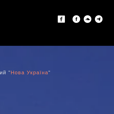
ий "
Нова Україна
"