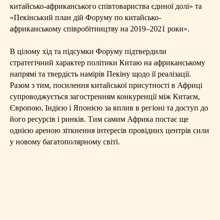
китайсько-африканського співтовариства єдиної долі» та
«Пекінський план дій Форуму по китайсько-
африканському співробітництву на 2019–2021 роки».
В цілому хід та підсумки Форуму підтвердили
стратегічний характер політики Китаю на африканському
напрямі та твердість намірів Пекіну щодо її реалізації.
Разом з тим, посилення китайської присутності в Африці
супроводжується загостренням конкуренції між Китаєм,
Європою, Індією і Японією за вплив в регіоні та доступ до
його ресурсів і ринків. Тим самим Африка постає ще
однією ареною зіткнення інтересів провідних центрів сили
у новому багатополярному світі.