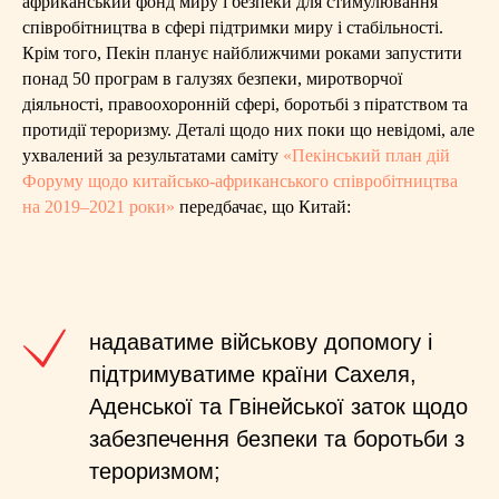
африканський фонд миру і безпеки для стимулювання
співробітництва в сфері підтримки миру і стабільності.
Крім того, Пекін планує найближчими роками запустити
понад 50 програм в галузях безпеки, миротворчої
діяльності, правоохоронній сфері, боротьбі з піратством та
протидії тероризму. Деталі щодо них поки що невідомі, але
ухвалений за результатами саміту
«Пекінський план дій
Форуму щодо китайсько-африканського співробітництва
на 2019–2021 роки»
передбачає, що Китай:
надаватиме військову допомогу і
підтримуватиме країни Сахеля,
Аденської та Гвінейської заток щодо
забезпечення безпеки та боротьби з
тероризмом;