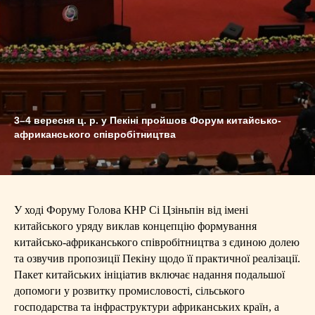
3–4 вересня ц. р. у Пекіні пройшов Форум китайсько-
африканського співробітництва
У ході Форуму Голова КНР Сі Цзіньпін від імені
китайського уряду виклав концепцію формування
китайсько-африканського співробітництва з єдиною долею
та озвучив пропозиції Пекіну щодо її практичної реалізації.
Пакет китайських ініціатив включає надання подальшої
допомоги у розвитку промисловості, сільського
господарства та інфраструктури африканських країн, а