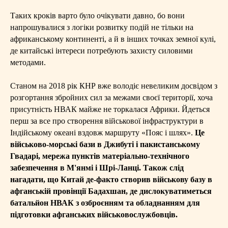
Таких кроків варто було очікувати давно, бо вони
напрошувалися з логіки розвитку подій не тільки на
африканському континенті, а й в інших точках земної кулі,
де китайські інтереси потребують захисту силовими
методами.
Станом на 2018 рік КНР вже володіє невеликим досвідом з
розгортання збройних сил за межами своєї території, хоча
присутність НВАК майже не торкалася Африки. Йдеться
перш за все про створення військової інфраструктури в
Індійському океані вздовж маршруту «Пояс і шлях».
Це
військово-морські бази в Джибуті і пакистанському
Гвадарі, мережа пунктів матеріально-технічного
забезпечення в М'янмі і Шрі-Ланці. Також слід
нагадати, що Китай де-факто створив військову базу в
афганській провінції Бадахшан, де дислокуватиметься
батальйон НВАК з озброєнням та обладнанням для
підготовки афганських військовослужбовців.