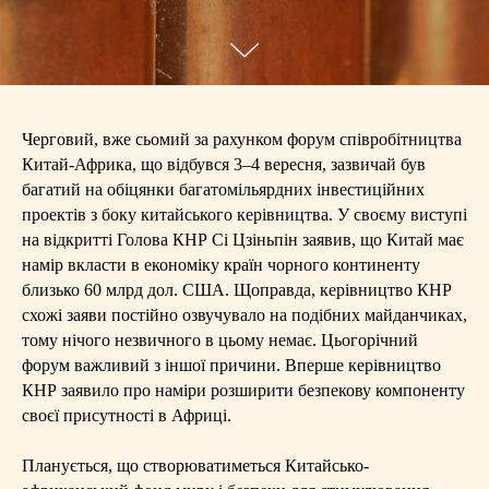
Черговий, вже сьомий за рахунком форум співробітництва
Китай-Африка, що відбувся 3–4 вересня, зазвичай був
багатий на обіцянки багатомільярдних інвестиційних
проектів з боку китайського керівництва. У своєму виступі
на відкритті Голова КНР Сі Цзіньпін заявив, що Китай має
намір вкласти в економіку країн чорного континенту
близько 60 млрд дол. США. Щоправда, керівництво КНР
схожі заяви постійно озвучувало на подібних майданчиках,
тому нічого незвичного в цьому немає. Цьогорічний
форум важливий з іншої причини. Вперше керівництво
КНР заявило про наміри розширити безпекову компоненту
своєї присутності в Африці.
Планується, що створюватиметься Китайсько-