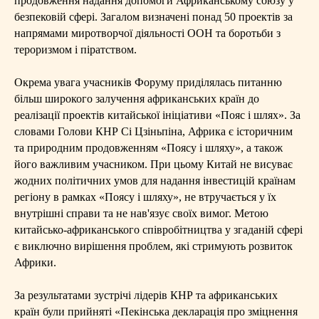
продовження надання допомоги Африканському союзу у
безпековій сфері. Загалом визначені понад 50 проектів за
напрямами миротворчої діяльності ООН та боротьби з
тероризмом і піратством.
Окрема увага учасників Форуму приділялась питанню
більш широкого залучення африканських країн до
реалізації проектів китайської ініціативи «Пояс і шлях». За
словами Голови КНР Сі Цзіньпіна, Африка є історичним
та природним продовженням «Поясу і шляху», а також
його важливим учасником. При цьому Китай не висуває
жодних політичних умов для надання інвестицій країнам
регіону в рамках «Поясу і шляху», не втручається у їх
внутрішні справи та не нав'язує своїх вимог. Метою
китайсько-африканського співробітництва у згаданій сфері
є виключно вирішення проблем, які стримують розвиток
Африки.
За результатами зустрічі лідерів КНР та африканських
країн були прийняті «Пекінська декларація про зміцнення