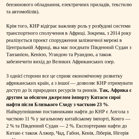
бензинового обладнання, електричних приладів, текстилю
та автомобілів).
Крім того, КНР відіграє важливу роль у розбудові системи
транспортного сполучення в Африці. Зокрема, з 2014 року
реалізується проект спорудження залізничної мережі в
Центральній Африці, яка має поєднати Південний Судан з
Танзанією, Кенією, Угандою та Руандою, а також
забезпечити вихід до Великих Африканських озер.
З однієї сторони все це сприяє економічному розвитку
африканських країн, а з іншої — дозволяє КНР отримувати
доступ до їх природних ресурсів та ринків.
Так, Африка є
другим за обсягом джерелом імпорту Китаєм сирої
нафти після Близького Сходу з часткою 23 %
.
Найкрупнішими поставниками нафти до КНР є Ангола з
часткою 11 % у загальному китайському імпорті, Конго —
2 % та Південний Судан — 2 %. Експортерами нафти до
Китаю є також Алжир, Чад, Габон, Кенія, Ліберія, Нігерія