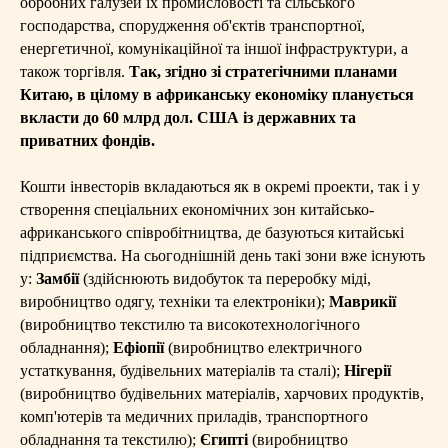
обробних галузей їх промисловості та сільського
господарства, спорудження об'єктів транспортної,
енергетичної, комунікаційної та іншої інфраструктури, а
також торгівля.
Так, згідно зі стратегічними планами
Китаю, в цілому в африканську економіку планується
вкласти до 60 млрд дол. США із державних та
приватних фондів.
Кошти інвесторів вкладаються як в окремі проекти, так і у
створення спеціальних економічних зон китайсько-
африканського співробітництва, де базуються китайські
підприємства. На сьогоднішній день такі зони вже існують
у:
Замбії
(здійснюють видобуток та переробку міді,
виробництво одягу, техніки та електроніки);
Маврикії
(виробництво текстилю та високотехнологічного
обладнання);
Ефіопії
(виробництво електричного
устаткування, будівельних матеріалів та сталі);
Нігерії
(виробництво будівельних матеріалів, харчових продуктів,
комп'ютерів та медичних приладів, транспортного
обладнання та текстилю);
Єгипті
(виробництво