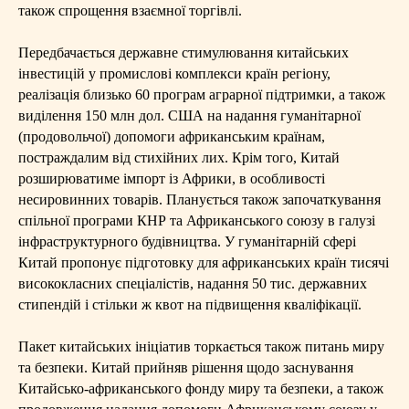
також спрощення взаємної торгівлі.
Передбачається державне стимулювання китайських
інвестицій у промислові комплекси країн регіону,
реалізація близько 60 програм аграрної підтримки, а також
виділення 150 млн дол. США на надання гуманітарної
(продовольчої) допомоги африканським країнам,
постраждалим від стихійних лих. Крім того, Китай
розширюватиме імпорт із Африки, в особливості
несировинних товарів. Планується також започаткування
спільної програми КНР та Африканського союзу в галузі
інфраструктурного будівництва. У гуманітарній сфері
Китай пропонує підготовку для африканських країн тисячі
висококласних спеціалістів, надання 50 тис. державних
стипендій і стільки ж квот на підвищення кваліфікації.
Пакет китайських ініціатив торкається також питань миру
та безпеки. Китай прийняв рішення щодо заснування
Китайсько-африканського фонду миру та безпеки, а також