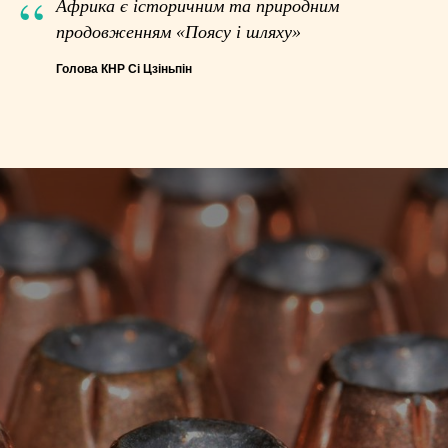
“
Африка є історичним та природним
продовженням «Поясу і шляху»
Голова КНР Сі Цзіньпін