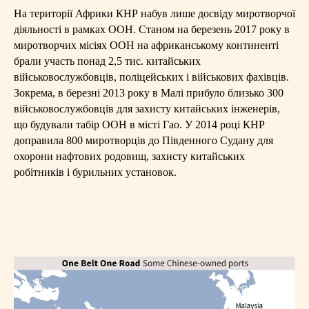
На території Африки КНР набув лише досвіду миротворчої
діяльності в рамках ООН. Станом на березень 2017 року в
миротворчих місіях ООН на африканському континенті
брали участь понад 2,5 тис. китайських
військовослужбовців, поліцейських і військових фахівців.
Зокрема, в березні 2013 року в Малі прибуло близько 300
військовослужбовців для захисту китайських інженерів,
що будували табір ООН в місті Гао. У 2014 році КНР
доправила 800 миротворців до Південного Судану для
охорони нафтових родовищ, захисту китайських
робітників і бурильних установок.