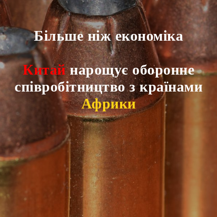
Більше ніж економіка
Китай
нарощує оборонне
співробітництво з країнами
Африки