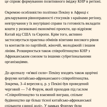
це сприяє формуванню позитивного іміджу КНР в регіоні.
Окремою особливістю політики Пекіну в Африці є
декларування рівноправності стосунків з країнами регіону,
невтручання у їх внутрішні справи та готовність вкладати
кошти у ризиковані економічні проекти, що відрізняє
Китай від США та Європи. Крім того, активно
застосовується практика обмінів візитами високого рівня
та контактів по партійній, жіночій, молодіжній і іншим
лініям. Розширюється також співробітництво КНР з
Африканським союзом та іншими субрегіональними
організаціями.
До арсеналу «м'якої сили» Пекіну входять також щорічні
форуми китайсько-африканського співробітництва.
Зокрема, 3–4 вересня ц. р. у Пекіні був проведений
черговий — 7-й Форум, який проходив під гаслом
«Співробітництво та взаємний виграш, спільне
будівництво ще більш тісної китайсько-африканської
спільноти єдиної долі». У рамках Форуму були