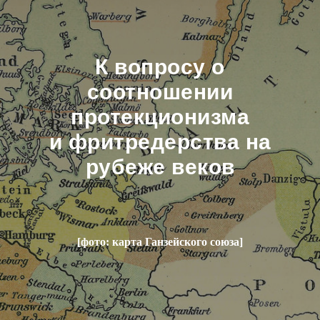
К вопросу о
соотношении
протекционизма
и фритредерства на
рубеже веков
[фото: карта Ганзейского союза]