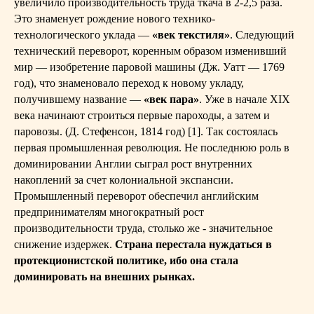
увеличило производительность труда ткача в 2-2,5 раза.
Это знаменует рождение нового технико-
технологического уклада —
«век текстиля»
. Следующий
технический переворот, коренным образом изменивший
мир — изобретение паровой машины (Дж. Уатт — 1769
год), что знаменовало переход к новому укладу,
получившему название —
«век пара»
. Уже в начале XIX
века начинают строиться первые пароходы, а затем и
паровозы. (Д. Стефенсон, 1814 год) [1]. Так состоялась
первая промышленная революция. Не последнюю роль в
доминировании Англии сыграл рост внутренних
накоплений за счет колониальной экспансии.
Промышленный переворот обеспечил английским
предпринимателям многократный рост
производительности труда, столько же - значительное
снижение издержек.
Страна перестала нуждаться в
протекционистской политике, ибо она стала
доминировать на внешних рынках.