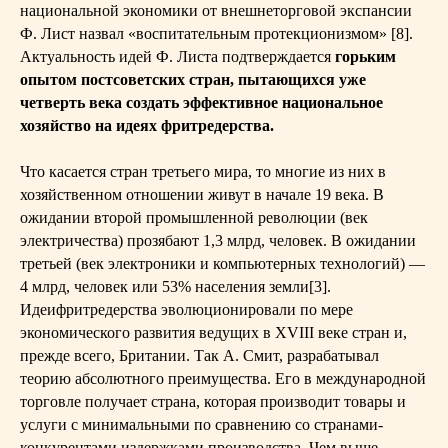
национальной экономики от внешнеторговой экспансии
Ф. Лист назвал «воспитательным протекционизмом» [8].
Актуальность идей Ф. Листа подтверждается
горьким
опытом постсоветских стран, пытающихся уже
четверть века создать эффективное национальное
хозяйство на идеях фритредерства.
Что касается стран третьего мира, то многие из них в
хозяйственном отношении живут в начале 19 века. В
ожидании второй промышленной революции (век
электричества) прозябают 1,3 млрд, человек. В ожидании
третьей (век электроники и компьютерных технологий) —
4 млрд, человек или 53% населения земли[3].
Идеифритредерства эволюционировали по мере
экономического развития ведущих в XVIII веке стран и,
прежде всего, Британии. Так А. Смит, разрабатывал
теорию абсолютного преимущества. Его в международной
торговле получает страна, которая производит товары и
услуги с минимальными по сравнению со странами-
конкурентами издержками производства. Чем выше