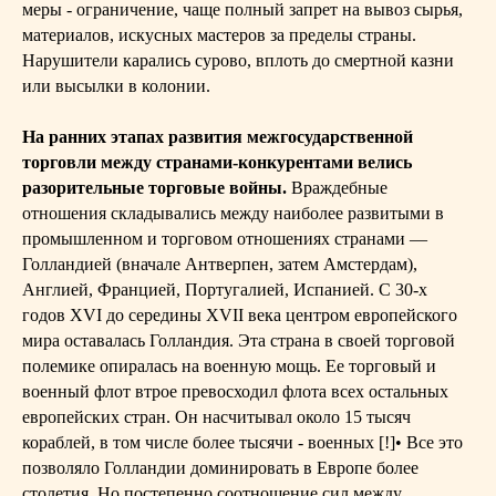
меры - ограничение, чаще полный запрет на вывоз сырья,
материалов, искусных мастеров за пределы страны.
Нарушители карались сурово, вплоть до смертной казни
или высылки в колонии.
На ранних этапах развития межгосударственной
торговли между странами-конкурентами велись
разорительные торговые войны.
Враждебные
отношения складывались между наиболее развитыми в
промышленном и торговом отношениях странами —
Голландией (вначале Антверпен, затем Амстердам),
Англией, Францией, Португалией, Испанией. С 30-х
годов XVI до середины XVII века центром европейского
мира оставалась Голландия. Эта страна в своей торговой
полемике опиралась на военную мощь. Ее торговый и
военный флот втрое превосходил флота всех остальных
европейских стран. Он насчитывал около 15 тысяч
кораблей, в том числе более тысячи - военных [!]• Все это
позволяло Голландии доминировать в Европе более
столетия. Но постепенно соотношение сил между